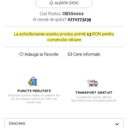
ALERTA STOC
Bijuterii onix
Cod Produs:
OBSS0002
Bijuterii opal
Ai nevoie de ajutor?
0770773239
Bijuterii peridot
Bijuterii perle
La achizitionarea acestui produs primiti
13
RON pentru
comenzile viitoare
Bijuterii piatra lunii
Bijuterii piatra soarelui
Adauga la Favorite
Cere informatii
Bijuterii rodocrozit
Bijuterii rubin
Bijuterii safir
Bijuterii sidef si abalone
PUNCTE FIDELITATE
TRANSPORT GRATUIT
Bijuterii smarald
Primesti puncte cadou în valoare de
La comenzi peste 300 lei,
5% din totalul comenzii. Afla mai
beneficiezi de transport gratuit.
Bijuterii sodalit
multe aici.
Bijuterii spinel
Bijuterii tanzanit
Descriere