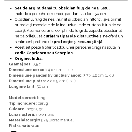
Bijuterii topaz
Set de argint damă
cu
obsidian fulg de nea
. Setul
Bijuterii turcoaz
include o pereche de cercei, pandantiv si lant 50 cm.
Obsidianul fulg de nea (numit și „obsidian înflorit”) și-a primit
Bijuterii turmaline
numele și modelele de la incluziunile de cristobalit (un tip de
Bijuterii morganit
cuarț). Asemenea unui cer plin de fulgi de zăpadă, obsidianul
ne dă prilejul să
curățăm tiparele distructive
și ne oferă un
sentiment profund de
protecție și recunoștință
.
Acest set poate fi oferit cadou unei persoane dragi născută in
zodia Capricorn sau Scorpion.
Origine: India.
Gramaj set:
8,5 g
Dimensiune cercei:
4 x 1 cm (L x l)
Dimensiune pandantiv (inclusiv anou):
3,7 x 1,2 cm (L x l)
Dimensiune piatra:
2 x 0,9 cm (L x l)
Lungime lant:
50 cm
Model cercei:
lungi
Tip închidere:
Carlig
Culoare:
negru, gri
Luna nașterii:
noiembrie
Materiale:
argint 925 lucrat manual
Piatra naturala: