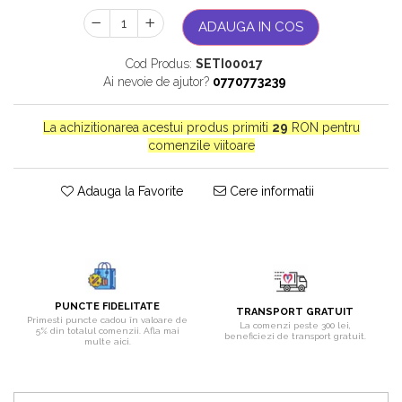
Bijuterii onix
ADAUGA IN COS
Bijuterii opal
Cod Produs:
SETI00017
Bijuterii peridot
Ai nevoie de ajutor?
0770773239
Bijuterii perle
La achizitionarea acestui produs primiti
29
RON pentru
Bijuterii piatra lunii
comenzile viitoare
Bijuterii piatra soarelui
Bijuterii rodocrozit
Adauga la Favorite
Cere informatii
Bijuterii rubin
Bijuterii safir
Bijuterii sidef si abalone
Bijuterii smarald
PUNCTE FIDELITATE
TRANSPORT GRATUIT
Primesti puncte cadou în valoare de
Bijuterii sodalit
La comenzi peste 300 lei,
5% din totalul comenzii. Afla mai
beneficiezi de transport gratuit.
multe aici.
Bijuterii spinel
Bijuterii tanzanit