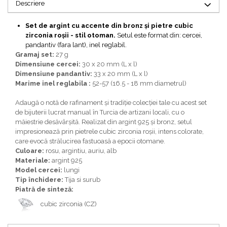
Bijuterii topaz
Descriere
Bijuterii turcoaz
Set de argint cu accente din bronz și pietre cubic
Bijuterii turmaline
zirconia roșii - stil otoman.
Setul este format din: cercei,
pandantiv (fara lant), inel reglabil.
Bijuterii morganit
Gramaj set:
27 g
Dimensiune cercei:
30 x 20 mm (L x l)
Dimensiune pandantiv:
33 x 20 mm (L x l)
Marime inel reglabila :
52-57 (16.5 - 18 mm diametrul)
Adaugă o notă de rafinament și tradiție colecției tale cu acest set
de bijuterii lucrat manual în Turcia de artizani locali, cu o
măiestrie desăvârșită. Realizat din argint 925 și bronz, setul
impresionează prin pietrele cubic zirconia roșii, intens colorate,
care evocă strălucirea fastuoasă a epocii otomane.
Culoare:
rosu, argintiu, auriu, alb
Materiale:
argint 925
Model cercei:
lungi
Tip închidere:
Tija si surub
Piatră de sinteză:
cubic zirconia (CZ)