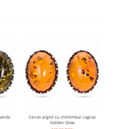
 verde
Cercei argint cu chihlimbar cognac
Cercei ar
Golden Glow
o