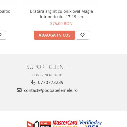
baltic
Bratara argint cu onix oval Magia
Bratara a
Intunericului 17-19 cm
375,00 RON
ADAUGA IN COS
AD
SUPORT CLIENTI
LUNI-VINERI 10-16
0770773239
contact@podoabelemele.ro