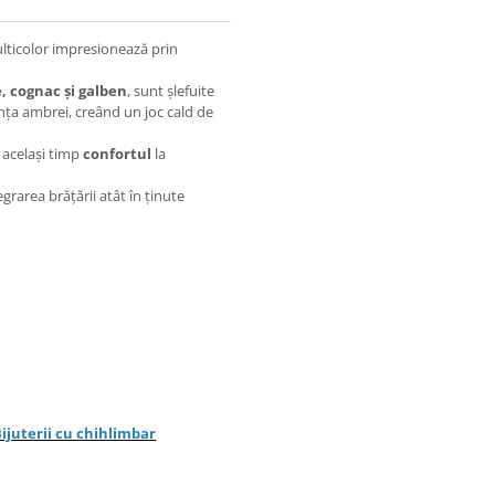
ticolor impresionează prin
, cognac și galben
, sunt șlefuite
ța ambrei, creând un joc cald de
 același timp
confortul
la
grarea brățării atât în ținute
ijuterii cu chihlimbar