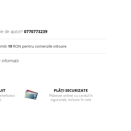
ie de ajutor?
0770773239
imiti
19
RON pentru comenzile viitoare
informatii
UIT
PLĂȚI SECURIZATE
eneficiezi
Plătește online cu cardul în
t.
siguranță, inclusiv în rate