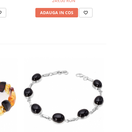
249,00 RON
ADAUGA IN COS
AD