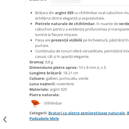
Bijuterii onix
Brățara din
argint 925
cu chihlimbar oval cabochon mul
Bijuterii opal
echilibrul dintre eleganță și expresivitate.
Bijuterii peridot
Pietrele naturale de chihlimbar
, în nuanțe de
verde
cabochon pentru a evidenția profunzimea și transparen
Bijuterii perle
lumină la fiecare mișcare.
Piesa are
prezență vizibilă
pe încheietură, păstrând în
Bijuterii piatra lunii
purtare.
Bijuterii piatra soarelui
Combinația de tonuri oferă versatilitate, permițând inte
casual, cât și în apariții elegante.
Bijuterii rodocrozit
Gramaj:
8,8
g
Dimensiune pietre aprox:
10 x 8 mm (L x l)
Bijuterii rubin
Lungime brățară:
18-21 cm
Bijuterii safir
Culoare:
galben, portocaliu, verde
Luna nașterii:
noiembrie
Bijuterii sidef si abalone
Materiale:
argint 925
Bijuterii smarald
Piatra naturala:
chihlimbar
Bijuterii sodalit
Bijuterii spinel
Categorii:
Bratari cu pietre semipretioase naturale
,
B
Podoabele Mele
Bijuterii tanzanit