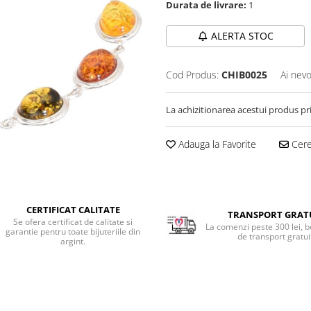
Durata de livrare:
1
ALERTA STOC
Cod Produs:
CHIB0025
Ai nevo
La achizitionarea acestui produs pr
Adauga la Favorite
Cere 
CERTIFICAT CALITATE
TRANSPORT GRAT
Se ofera certificat de calitate si
La comenzi peste 300 lei, b
garantie pentru toate bijuteriile din
de transport gratui
argint.