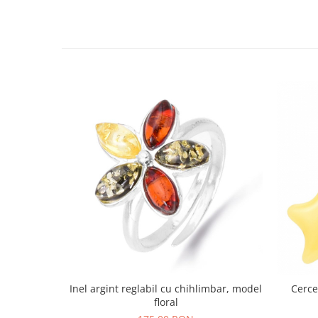
Bijuterii topaz
Bijuterii turcoaz
Bijuterii turmaline
Bijuterii morganit
Inel argint reglabil cu chihlimbar, model
Cerce
floral