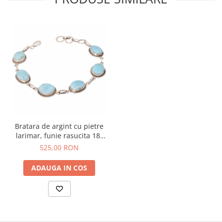
Bratara de argint cu pietre
larimar, funie rasucita 18-
20,5 cm
525,00 RON
ADAUGA IN COS