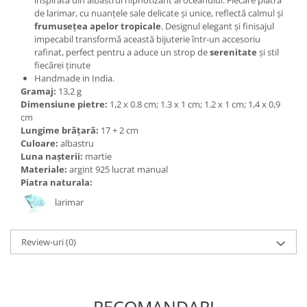
Bijuterii topaz
de larimar, cu nuanțele sale delicate și unice, reflectă calmul și
Bijuterii turcoaz
frumusețea apelor tropicale
. Designul elegant și finisajul
impecabil transformă această bijuterie într-un accesoriu
Bijuterii turmaline
rafinat, perfect pentru a aduce un strop de
serenitate
și stil
fiecărei ținute
Bijuterii morganit
Handmade in India.
Gramaj:
13,2 g
Dimensiune pietre:
1,2 x 0.8 cm; 1.3 x 1 cm; 1.2 x 1 cm; 1,4 x 0,9
cm
Lungime brățară:
17 + 2 cm
Culoare:
albastru
Luna nașterii:
martie
Materiale:
argint 925 lucrat manual
Piatra naturala:
larimar
Review-uri
(0)
RECOMANDARI