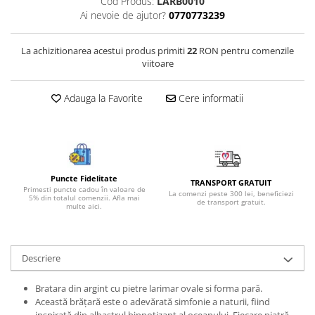
Cod Produs:
LARB0010
Bijuterii onix
Ai nevoie de ajutor?
0770773239
Bijuterii opal
La achizitionarea acestui produs primiti
22
RON pentru comenzile
Bijuterii peridot
viitoare
Bijuterii perle
Adauga la Favorite
Cere informatii
Bijuterii piatra lunii
Bijuterii piatra soarelui
Bijuterii rodocrozit
Bijuterii rubin
Puncte Fidelitate
TRANSPORT GRATUIT
Bijuterii safir
Primesti puncte cadou în valoare de
La comenzi peste 300 lei, beneficiezi
5% din totalul comenzii. Afla mai
de transport gratuit.
multe aici.
Bijuterii sidef si abalone
Bijuterii smarald
Bijuterii sodalit
Descriere
Bijuterii spinel
Bratara din argint cu pietre larimar ovale si forma pară.
Bijuterii tanzanit
Această brățară este o adevărată simfonie a naturii, fiind
inspirată din albastrul hipnotizant al oceanului. Fiecare piatră