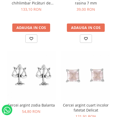
chihlimbar Picături de
rasina 7 mm
Miere
133,10 RON
39,00 RON
ADAUGA IN COS
ADAUGA IN COS
Cercei argint zodia Balanta
Cercei argint cuart incolor
fatetat Delicat
54,80 RON
121,91 RON