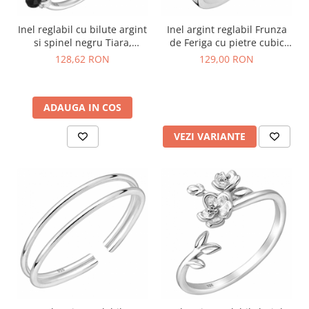
Inel reglabil cu bilute argint
Inel argint reglabil Frunza
si spinel negru Tiara,
de Feriga cu pietre cubic
marime 48-53
zirconia
128,62 RON
129,00 RON
ADAUGA IN COS
VEZI VARIANTE