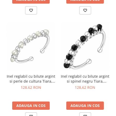
Inel reglabil cu bilute argint
Inel reglabil cu bilute argint
si perle de cultura Tiara,
si spinel negru Tiara,
marime 50-54
marime 48-53
128,62 RON
128,62 RON
ADAUGA IN COS
ADAUGA IN COS