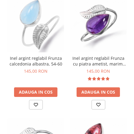
Bijuterii onix
Bijuterii opal
Bijuterii peridot
Bijuterii perle
Bijuterii piatra lunii
Bijuterii piatra soarelui
Inel argint reglabil Frunza
Inel argint reglabil Frunza
Bijuterii rodocrozit
calcedonia albastra, 54-60
cu piatra ametist, marimi
53-60
Bijuterii rubin
145,00 RON
145,00 RON
Bijuterii safir
Bijuterii sidef si abalone
ADAUGA IN COS
ADAUGA IN COS
Bijuterii smarald
Bijuterii sodalit
Bijuterii spinel
Bijuterii tanzanit