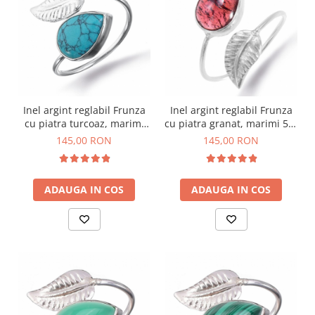
Bijuterii topaz
Bijuterii turcoaz
Bijuterii turmaline
Bijuterii morganit
Inel argint reglabil Frunza
Inel argint reglabil Frunza
cu piatra turcoaz, marimi
cu piatra granat, marimi 59-
59-66
66
145,00 RON
145,00 RON
ADAUGA IN COS
ADAUGA IN COS