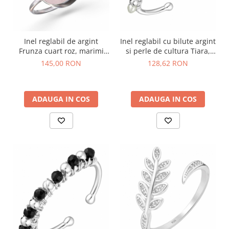
Inel reglabil de argint
Inel reglabil cu bilute argint
Frunza cuart roz, marimi
si perle de cultura Tiara,
53-60
marime 50-54
145,00 RON
128,62 RON
ADAUGA IN COS
ADAUGA IN COS