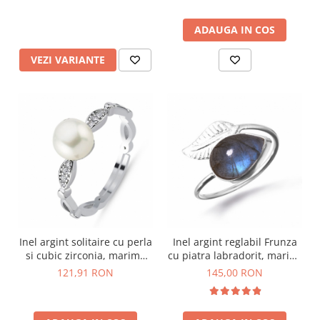
ADAUGA IN COS
VEZI VARIANTE
Inel argint solitaire cu perla
Inel argint reglabil Frunza
si cubic zirconia, marime
cu piatra labradorit, marimi
reglabila
59-66
121,91 RON
145,00 RON