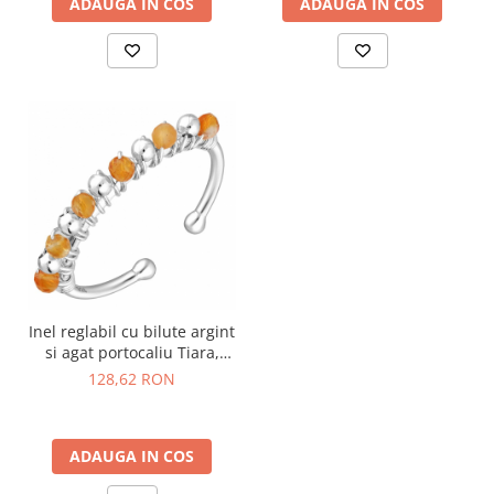
ADAUGA IN COS
ADAUGA IN COS
Inel reglabil cu bilute argint
si agat portocaliu Tiara,
marime 48-53
128,62 RON
ADAUGA IN COS