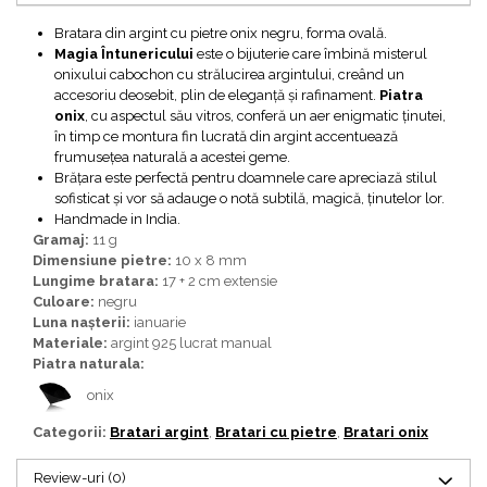
Bijuterii topaz
Bratara din argint cu pietre onix negru, forma ovală.
Bijuterii turcoaz
Magia Întunericului
este o bijuterie care îmbină misterul
Bijuterii turmaline
onixului cabochon cu strălucirea argintului, creând un
accesoriu deosebit, plin de eleganță și rafinament.
Piatra
Bijuterii morganit
onix
, cu aspectul său vitros, conferă un aer enigmatic ținutei,
în timp ce montura fin lucrată din argint accentuează
frumusețea naturală a acestei geme.
Brățara este perfectă pentru doamnele care apreciază stilul
sofisticat și vor să adauge o notă subtilă, magică, ținutelor lor.
Handmade in India.
Gramaj:
11 g
Dimensiune pietre:
10 x 8 mm
Lungime bratara:
17 + 2 cm extensie
Culoare:
negru
Luna nașterii:
ianuarie
Materiale:
argint 925 lucrat manual
Piatra naturala:
onix
Categorii:
Bratari argint
,
Bratari cu pietre
,
Bratari onix
Review-uri
(0)