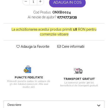
ADAUGA IN COS
Bijuterii onix
Bijuterii opal
Cod Produs:
ONXB0024
Ai nevoie de ajutor?
0770773239
Bijuterii peridot
Bijuterii perle
La achizitionarea acestui produs primiti
18
RON pentru
comenzile viitoare
Bijuterii piatra lunii
Bijuterii piatra soarelui
Adauga la Favorite
Cere informatii
Bijuterii rodocrozit
Bijuterii rubin
Bijuterii safir
Bijuterii sidef si abalone
PUNCTE FIDELITATE
Bijuterii smarald
TRANSPORT GRATUIT
Primesti puncte cadou în valoare de
La comenzi peste 300 lei,
5% din totalul comenzii. Afla mai
beneficiezi de transport gratuit.
Bijuterii sodalit
multe aici.
Bijuterii spinel
Bijuterii tanzanit
Descriere