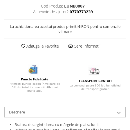
Bijuterii onix
Cod Produs:
LUNB0007
Ai nevoie de ajutor?
0770773239
Bijuterii opal
Bijuterii peridot
La achizitionarea acestui produs primiti
6
RON pentru comenzile
viitoare
Bijuterii perle
Bijuterii piatra lunii
Adauga la Favorite
Cere informatii
Bijuterii piatra soarelui
Bijuterii rodocrozit
Bijuterii rubin
Bijuterii safir
Puncte Fidelitate
TRANSPORT GRATUIT
Primesti puncte cadou în valoare de
La comenzi peste 300 lei, beneficiezi
Bijuterii sidef si abalone
5% din totalul comenzii. Afla mai
de transport gratuit.
multe aici.
Bijuterii smarald
Bijuterii sodalit
Descriere
Bijuterii spinel
Bijuterii tanzanit
Bratara de argint dama cu mărgele de piatra lunii.
Brățara cu piatra lunii este un
talisman al noilor inceputuri