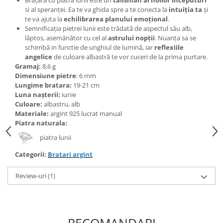
Bijuterii topaz
si al speranței. Ea te va ghida spre a te conecta la
intuiția ta
și
Bijuterii turcoaz
te va ajuta la
echilibrarea planului emoțional
.
Semnificația pietrei lunii este trădată de aspectul său alb,
Bijuterii turmaline
lăptos, asemănător cu cel al
astrului nopții
. Nuanța sa se
schimbă in functie de unghiul de lumină, iar
reflexiile
Bijuterii morganit
angelice
de culoare albastră te vor cuceri de la prima purtare.
Gramaj:
8,6 g
Dimensiune pietre
: 6 mm
Lungime bratara:
19-21 cm
Luna nașterii:
iunie
Culoare:
albastru, alb
Materiale:
argint 925 lucrat manual
Piatra naturala:
piatra lunii
Categorii:
Bratari argint
Review-uri
(1)
RECOMANDARI