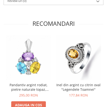
Review-uri
(0)
RECOMANDARI
Pandantiv argint rodiat,
Inel din argint cu citrin oval
pietre naturale topaz,
"Legendele Toamnei"
ametist, citrin
295,00 RON
177,84 RON
ADAUGA IN COS