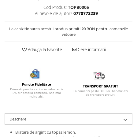
Bijuterii onix
Cod Produs:
TOPB0005
Ai nevoie de ajutor?
0770773239
Bijuterii opal
Bijuterii peridot
La achizitionarea acestui produs primiti
20
RON pentru comenzile
Bijuterii perle
viitoare
Bijuterii piatra lunii
Adauga la Favorite
Cere informatii
Bijuterii piatra soarelui
Bijuterii rodocrozit
Bijuterii rubin
Bijuterii safir
Puncte Fidelitate
TRANSPORT GRATUIT
Primesti puncte cadou în valoare de
Bijuterii sidef si abalone
La comenzi peste 300 lei, beneficiezi
5% din totalul comenzii. Afla mai
de transport gratuit.
multe aici.
Bijuterii smarald
Bijuterii sodalit
Descriere
Bijuterii spinel
Bijuterii tanzanit
Bratara de argint cu topaz lemon.