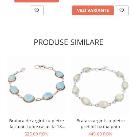
VEZI VARIANTE
PRODUSE SIMILARE
Bratara de argint cu pietre
Bratara argint cu pietre
larimar, funie rasucita 18-
prehnit forma para
20,5 cm
525,00 RON
449,00 RON