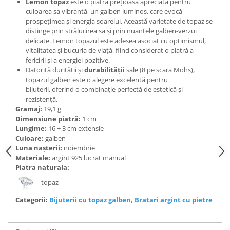
Lemon topaz
este o piatră prețioasă apreciată pentru
Bijuterii topaz
culoarea sa vibrantă, un galben luminos, care evocă
Bijuterii turcoaz
prospețimea și energia soarelui. Această varietate de topaz se
distinge prin strălucirea sa și prin nuanțele galben-verzui
Bijuterii turmaline
delicate. Lemon topazul este adesea asociat cu optimismul,
Bijuterii morganit
vitalitatea și bucuria de viață, fiind considerat o piatră a
fericirii și a energiei pozitive.
Datorită durității și
durabilității
sale (8 pe scara Mohs),
topazul galben este o alegere excelentă pentru
bijuterii, oferind o combinație perfectă de estetică și
rezistență.
Gramaj:
19,1 g
Dimensiune piatră:
1 cm
Lungime:
16 + 3 cm extensie
Culoare:
galben
Luna nașterii:
noiembrie
Materiale:
argint 925 lucrat manual
Piatra naturala:
topaz
Categorii:
Bijuterii cu topaz galben
,
Bratari argint cu pietre