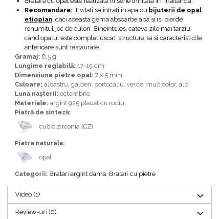
Bratara cu opal este realizata in serie limitată in Thailanda.
Recomandare:
Evitati sa intrati in apa cu
bijuterii de opal
etiopian
, caci aceasta gema absoarbe apa si isi pierde
renumitul joc de culori. Bineinteles, cateva zile mai tarziu,
cand opalul este complet uscat, structura sa si caracteristicile
anterioare sunt restaurate.
Gramaj:
8,5 g
Lungime reglabilă:
17-19 cm
Dimensiune pietre opal:
7 x 5 mm
Culoare:
albastru, galben, portocaliu, verde, multicolor, alb
Luna nașterii:
octombrie
Materiale:
argint 925 placat cu rodiu
Piatră de sinteză:
cubic zirconia (CZ)
Piatra naturala:
opal
Categorii:
Bratari argint dama
,
Bratari cu pietre
Video
(1)
Review-uri
(0)