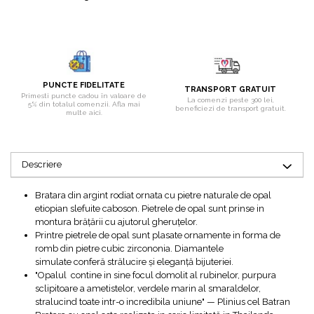
Bijuterii topaz
Bijuterii turcoaz
Bijuterii turmaline
Bijuterii morganit
PUNCTE FIDELITATE
TRANSPORT GRATUIT
Primesti puncte cadou în valoare de
La comenzi peste 300 lei,
5% din totalul comenzii. Afla mai
beneficiezi de transport gratuit.
multe aici.
Descriere
Bratara din argint rodiat ornata cu pietre naturale de opal
etiopian slefuite caboson. Pietrele de opal sunt prinse in
montura brățării cu ajutorul gheruțelor.
Printre pietrele de opal sunt plasate ornamente in forma de
romb din pietre cubic zircononia. Diamantele
simulate conferă strălucire și eleganță bijuteriei.
"Opalul contine in sine focul domolit al rubinelor, purpura
sclipitoare a ametistelor, verdele marin al smaraldelor,
stralucind toate intr-o incredibila uniune" — Plinius cel Batran