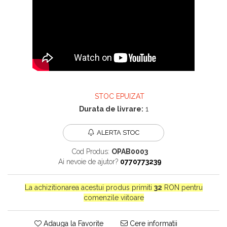
Bijuterii onix
Bijuterii opal
Bijuterii peridot
Bijuterii perle
Bijuterii piatra lunii
Bijuterii piatra soarelui
STOC EPUIZAT
Bijuterii rodocrozit
Durata de livrare:
1
Bijuterii rubin
ALERTA STOC
Bijuterii safir
Bijuterii sidef si abalone
Cod Produs:
OPAB0003
Ai nevoie de ajutor?
0770773239
Bijuterii smarald
Bijuterii sodalit
La achizitionarea acestui produs primiti
32
RON pentru
comenzile viitoare
Bijuterii spinel
Bijuterii tanzanit
Adauga la Favorite
Cere informatii