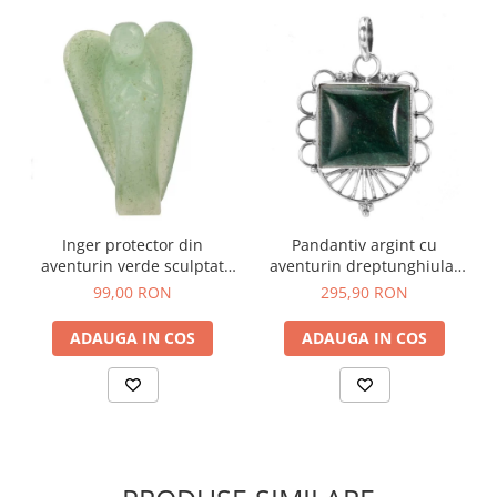
Inger protector din
Pandantiv argint cu
aventurin verde sculptat
aventurin dreptunghiular
manual 5 cm x 25 g
Oaza Verde
99,00 RON
295,90 RON
ADAUGA IN COS
ADAUGA IN COS