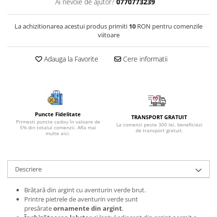
Ai nevoie de ajutor?
0770773239
Bijuterii onix
Bijuterii opal
La achizitionarea acestui produs primiti
10
RON pentru comenzile
viitoare
Bijuterii peridot
Bijuterii perle
Adauga la Favorite
Cere informatii
Bijuterii piatra lunii
Bijuterii piatra soarelui
Bijuterii rodocrozit
Bijuterii rubin
Puncte Fidelitate
TRANSPORT GRATUIT
Primesti puncte cadou în valoare de
La comenzi peste 300 lei, beneficiezi
5% din totalul comenzii. Afla mai
Bijuterii safir
de transport gratuit.
multe aici.
Bijuterii sidef si abalone
Bijuterii smarald
Descriere
Bijuterii sodalit
Bijuterii spinel
Brățară din argint cu aventurin verde brut.
Printre pietrele de aventurin verde sunt
Bijuterii tanzanit
presărate
ornamente din argint
.