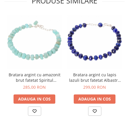
PRODUSE SIMILARE
Bratara argint cu amazonit
Bratara argint cu lapis
brut fatetat Spiritul
lazuli brut fatetat Albastru
Oceanului
Infinit
285,00 RON
299,00 RON
ADAUGA IN COS
ADAUGA IN COS