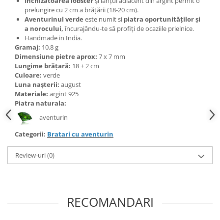
Închizătoarea lobster
și lanțul adiacent din argint permit o
Bijuterii topaz
prelungire cu 2 cm a brățării (18-20 cm).
Bijuterii turcoaz
Aventurinul verde
este numit si
piatra oportunităților și
a norocului,
încurajându-te să profiți de ocaziile prielnice.
Bijuterii turmaline
Handmade in India.
Gramaj:
10.8 g
Bijuterii morganit
Dimensiune pietre aprox:
7 x 7 mm
Lungime brățară:
18 + 2 cm
Culoare:
verde
Luna nașterii:
august
Materiale:
argint 925
Piatra naturala:
aventurin
Categorii:
Bratari cu aventurin
Review-uri
(0)
RECOMANDARI