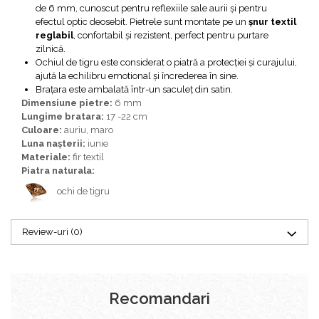
Bijuterii topaz
de 6 mm, cunoscut pentru reflexiile sale aurii și pentru
efectul optic deosebit. Pietrele sunt montate pe un
șnur textil
Bijuterii turcoaz
reglabil
, confortabil și rezistent, perfect pentru purtare
Bijuterii turmaline
zilnică.
Ochiul de tigru este considerat o piatră a protecției și curajului,
Bijuterii morganit
ajută la echilibru emotional și încrederea în sine.
Brațara este ambalată într-un saculeț din satin.
Dimensiune pietre:
6 mm
Lungime bratara:
17 -22 cm
Culoare:
auriu, maro
Luna nașterii:
iunie
Materiale:
fir textil
Piatra naturala:
ochi de tigru
Review-uri
(0)
Recomandari