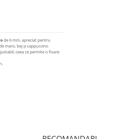
ro
de 6 mm, apreciat pentru
 de maro, bej și cappuccino.
ajustabil, ceea ce permite o fixare
n.
RECOMANDARI