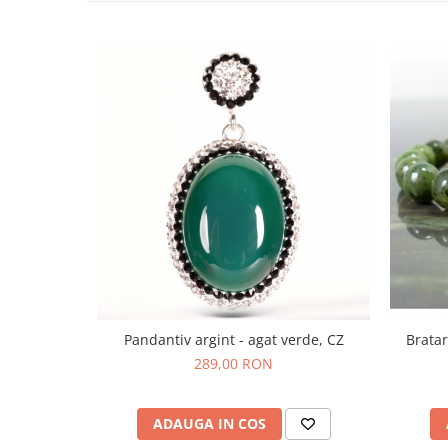
Bijuterii topaz
Bijuterii turcoaz
Bijuterii turmaline
Bijuterii morganit
Pandantiv argint - agat verde, CZ
Bratar
289,00 RON
ADAUGA IN COS