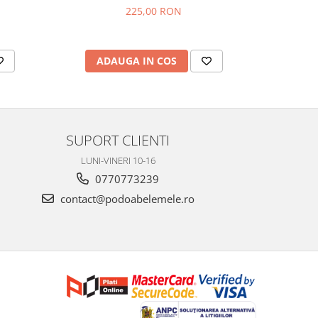
225,00 RON
ADAUGA IN COS
AD
SUPORT CLIENTI
LUNI-VINERI 10-16
0770773239
contact@podoabelemele.ro