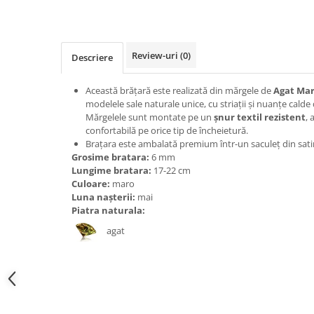
Bijuterii onix
Bijuterii opal
Review-uri
(0)
Bijuterii peridot
Descriere
Bijuterii perle
Această brățară este realizată din mărgele de
Agat Ma
Bijuterii piatra lunii
modelele sale naturale unice, cu striații și nuanțe calde
Mărgelele sunt montate pe un
șnur textil rezistent
, 
Bijuterii piatra soarelui
confortabilă pe orice tip de încheietură.
Bijuterii rodocrozit
Brațara este ambalată premium într-un saculeț din sati
Grosime bratara:
6 mm
Bijuterii rubin
Lungime bratara:
17-22 cm
Culoare:
maro
Bijuterii safir
Luna nașterii:
mai
Bijuterii sidef si abalone
Piatra naturala:
Bijuterii smarald
agat
Bijuterii sodalit
Bijuterii spinel
Bijuterii tanzanit