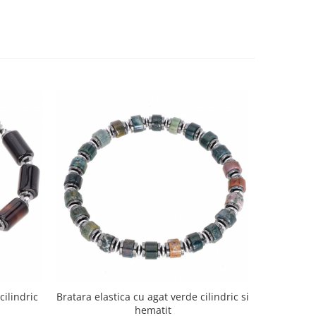
cilindric
Bratara elastica cu agat verde cilindric si
Bratara fe
hematit