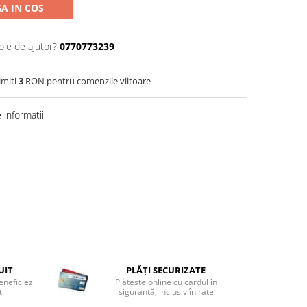
A IN COS
oie de ajutor?
0770773239
imiti
3
RON pentru comenzile viitoare
informatii
UIT
PLĂȚI SECURIZATE
eneficiezi
Plătește online cu cardul în
t.
siguranță, inclusiv în rate