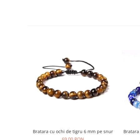
Bratara
Bratara cu ochi de tigru 6 mm pe snur
69,00 RON