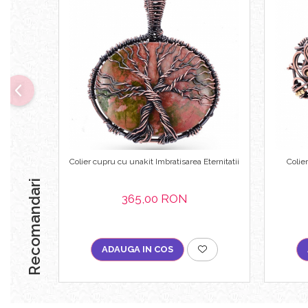
Bijuterii topaz
Bijuterii turcoaz
Bijuterii turmaline
Bijuterii morganit
Colier cupru cu unakit Imbratisarea Eternitatii
Colie
Recomandari
365,00 RON
ADAUGA IN COS