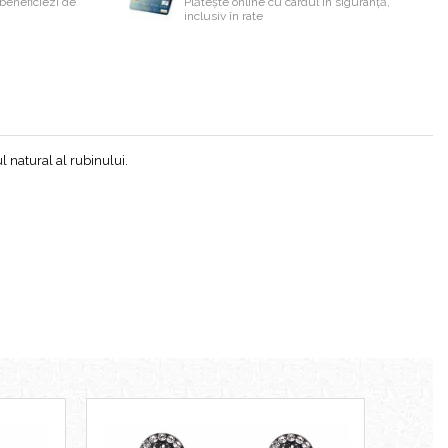
beneficiezi de
Plătește online cu cardul în siguranță,
inclusiv în rate
l natural al rubinului.