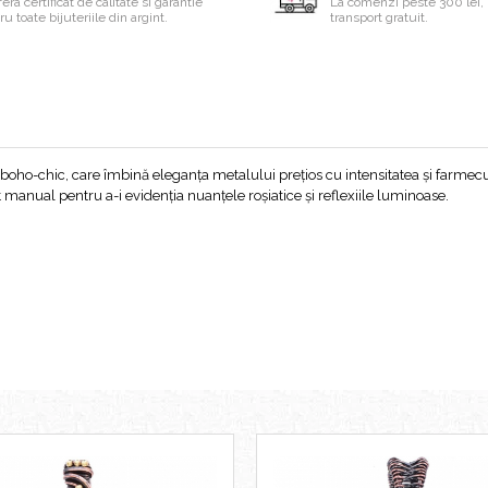
era certificat de calitate si garantie
La comenzi peste 300 lei, 
u toate bijuteriile din argint.
transport gratuit.
rie boho-chic, care îmbină eleganța metalului prețios cu intensitatea și farmecu
at manual pentru a-i evidenția nuanțele roșiatice și reflexiile luminoase.