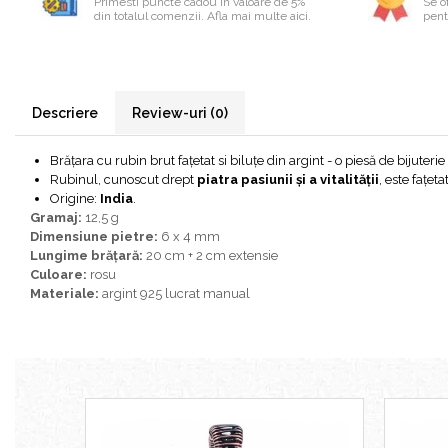
Primesti puncte cadou în valoare de 5%
Se of
din totalul comenzii. Afla mai multe aici.
pentr
Bijuterii onix
Bijuterii opal
Bijuterii peridot
Bijuterii perle
Descriere
Review-uri
(0)
Bijuterii piatra lunii
Brățara cu rubin brut fațetat si biluțe din argint - o piesă de bijute
Bijuterii piatra soarelui
Rubinul, cunoscut drept
piatra pasiunii și a vitalității
, este fațet
Origine:
India
.
Bijuterii rodocrozit
Gramaj:
12,5 g
Bijuterii rubin
Dimensiune pietre:
6 x 4 mm
Lungime brățară:
20 cm + 2 cm extensie
Bijuterii safir
Culoare:
rosu
Materiale:
argint 925 lucrat manual
Bijuterii sidef si abalone
Bijuterii smarald
Bijuterii sodalit
Bijuterii spinel
Bijuterii tanzanit