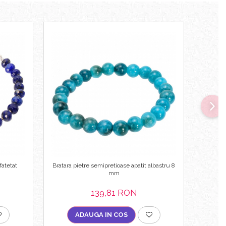
fatetat
Bratara pietre semipretioase apatit albastru 8
Bratara 
mm
139,81 RON
ADAUGA IN COS