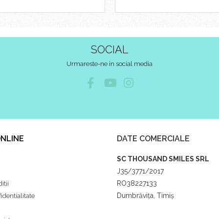
SOCIAL
Urmareste-ne in social media
NLINE
DATE COMERCIALE
SC THOUSAND SMILES SRL
J35/3771/2017
RO38227133
itii
Dumbrăvița, Timiș
identialitate