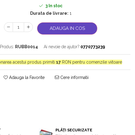
3
In stoc
Durata de livrare:
1
ADAUGA IN COS
Produs:
RUBB0014
Ai nevoie de ajutor?
0770773239
ionarea acestui produs primiti
17
RON pentru comenzile viitoare
Adauga la Favorite
Cere informatii
T
PLĂȚI SECURIZATE