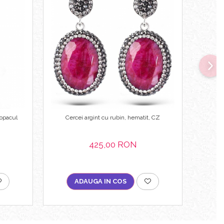
Copacul
Cercei argint cu rubin, hematit, CZ
Pan
425,00 RON
ADAUGA IN COS