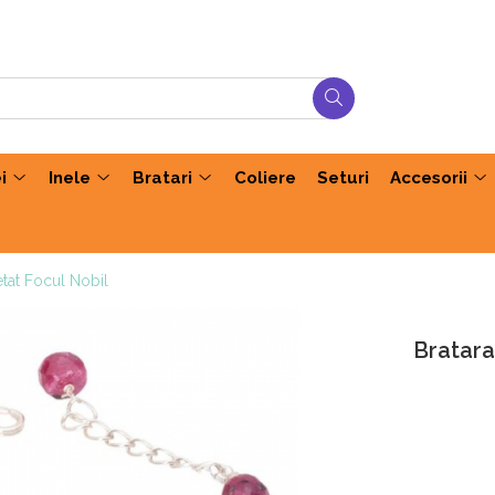
i
Inele
Bratari
Coliere
Seturi
Accesorii
etat Focul Nobil
Bratara