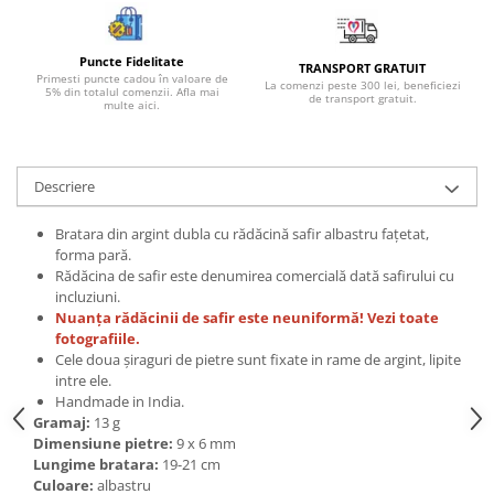
Bijuterii topaz
Bijuterii turcoaz
Puncte Fidelitate
TRANSPORT GRATUIT
Bijuterii turmaline
Primesti puncte cadou în valoare de
La comenzi peste 300 lei, beneficiezi
5% din totalul comenzii. Afla mai
de transport gratuit.
Bijuterii morganit
multe aici.
Descriere
Bratara din argint dubla cu rădăcină safir albastru fațetat,
forma pară.
Rădăcina de safir este denumirea comercială dată safirului cu
incluziuni.
Nuanța rădăcinii de safir este neuniformă! Vezi toate
fotografiile.
Cele doua șiraguri de pietre sunt fixate in rame de argint, lipite
intre ele.
Handmade in India.
Gramaj:
13 g
Dimensiune pietre:
9 x 6 mm
Lungime bratara:
19-21 cm
Culoare:
albastru