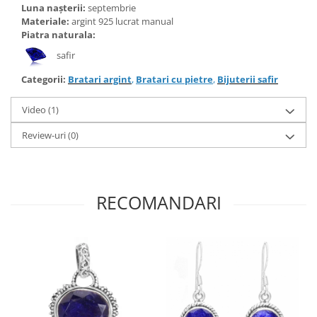
Luna nașterii:
septembrie
Materiale:
argint 925 lucrat manual
Piatra naturala:
safir
Categorii:
Bratari argint
,
Bratari cu pietre
,
Bijuterii safir
Video
(1)
Review-uri
(0)
RECOMANDARI