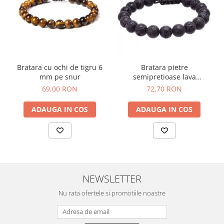
Bratara cu ochi de tigru 6
Bratara pietre
mm pe snur
semipretioase lava
vulcanica 8 mm pe snur
69,00 RON
72,70 RON
textil
ADAUGA IN COS
ADAUGA IN COS
NEWSLETTER
Nu rata ofertele si promotiile noastre