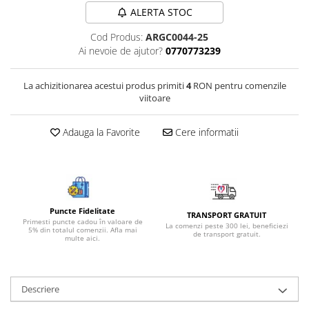
ALERTA STOC
Bijuterii onix
Bijuterii opal
Cod Produs:
ARGC0044-25
Ai nevoie de ajutor?
0770773239
Bijuterii peridot
Bijuterii perle
La achizitionarea acestui produs primiti
4
RON pentru comenzile
Bijuterii piatra lunii
viitoare
Bijuterii piatra soarelui
Adauga la Favorite
Cere informatii
Bijuterii rodocrozit
Bijuterii rubin
Bijuterii safir
Bijuterii sidef si abalone
Puncte Fidelitate
TRANSPORT GRATUIT
Primesti puncte cadou în valoare de
Bijuterii smarald
La comenzi peste 300 lei, beneficiezi
5% din totalul comenzii. Afla mai
de transport gratuit.
multe aici.
Bijuterii sodalit
Bijuterii spinel
Descriere
Bijuterii tanzanit