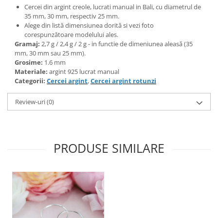
Bijuterii topaz
Cercei din argint creole, lucrati manual in Bali, cu diametrul de
35 mm, 30 mm, respectiv 25 mm.
Bijuterii turcoaz
Alege din listă dimensiunea dorită si vezi foto
Bijuterii turmaline
corespunzătoare modelului ales.
Gramaj:
2,7 g / 2,4 g / 2 g - in functie de dimeniunea aleasă (35
Bijuterii morganit
mm, 30 mm sau 25 mm).
Grosime:
1.6 mm
Materiale:
argint 925 lucrat manual
Categorii:
Cercei argint
,
Cercei argint rotunzi
Review-uri
(0)
PRODUSE SIMILARE