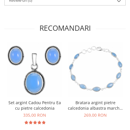
Review-uri
(0)
RECOMANDARI
Set argint Cadou Pentru Ea
Bratara argint pietre
cu pietre calcedonia
calcedonia albastra marchiz
18-20 cm
335,00 RON
269,00 RON