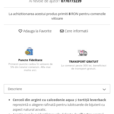
Ai nevoie de ajutor?
0770773239
Bijuterii onix
Bijuterii opal
La achizitionarea acestui produs primiti
8
RON pentru comenzile
viitoare
Bijuterii peridot
Bijuterii perle
Adauga la Favorite
Cere informatii
Bijuterii piatra lunii
Bijuterii piatra soarelui
Bijuterii rodocrozit
Bijuterii rubin
Puncte Fidelitate
TRANSPORT GRATUIT
Primesti puncte cadou în valoare de
La comenzi peste 300 lei, beneficiezi
5% din totalul comenzii. Afla mai
Bijuterii safir
de transport gratuit.
multe aici.
Bijuterii sidef si abalone
Bijuterii smarald
Descriere
Bijuterii sodalit
Bijuterii spinel
Cerceii din argint cu calcedonie aqua
și
tortiță leverback
reprezintă o alegere rafinată pentru iubitoarele de bijuterii cu
Bijuterii tanzanit
aspect natural acvatic.