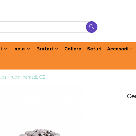
i
Inele
Bratari
Coliere
Seturi
Accesorii
lips - rubin, hematit, CZ
Cer