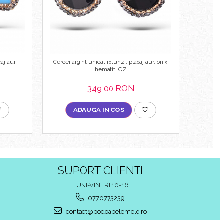
caj aur
Cercei argint unicat rotunzi, placaj aur, onix,
hematit, CZ
349,00 RON
ADAUGA IN COS
SUPORT CLIENTI
LUNI-VINERI 10-16
0770773239
contact@podoabelemele.ro