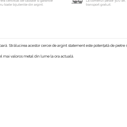
era certificat de calitate si garantie
La comenzi peste 300 lei, 
u toate bijuteriile din argint.
transport gratuit.
 pară. Strălucirea acestor cercei de argint statement este potențată de pietr
 cel mai valoros metal din lume la ora actuală.