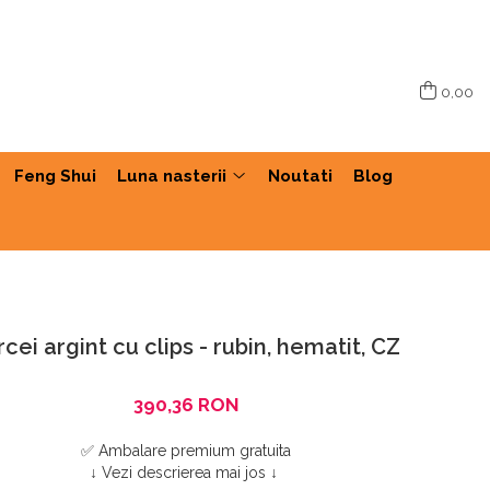
0,00
Feng Shui
Luna nasterii
Noutati
Blog
cei argint cu clips - rubin, hematit, CZ
390,36 RON
✅ Ambalare premium gratuita
↓ Vezi descrierea mai jos ↓