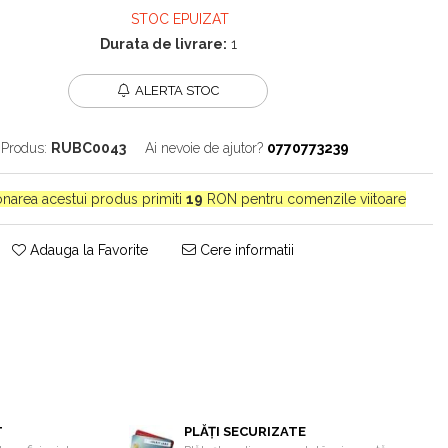
STOC EPUIZAT
Durata de livrare:
1
ALERTA STOC
Produs:
RUBC0043
Ai nevoie de ajutor?
0770773239
ionarea acestui produs primiti
19
RON pentru comenzile viitoare
Adauga la Favorite
Cere informatii
T
PLĂȚI SECURIZATE