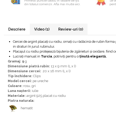
Primesti puncte cadou în valoare de 5%
Se of
din totalul comenzii. Afla mai multe aici.
pentr
Bijuterii onix
Bijuterii opal
Bijuterii peridot
Bijuterii perle
Descriere
Video
(1)
Review-uri
(0)
Bijuterii piatra lunii
Cercei de argint placați cu rodiu, ornați cu rădăcină de rubin forma
Bijuterii piatra soarelui
in straturi în jurul rubinului.
Placajul cu rodiu protejează bijuteria de zgârieturi și oxidare, fiind
Bijuterii rodocrozit
Lucrați manual in
Turcia
, potriviți pentru o
ținută elegantă.
Bijuterii rubin
Gramaj: 9
g
Dimensiune piatră rubin:
13 x 9 mm (L x l)
Bijuterii safir
Dimensiune cercei:
20 x 16 mm (L x l)
Tip închidere:
Clips
Bijuterii sidef si abalone
Model cercei:
pe ureche
Bijuterii smarald
Culoare:
rosu, gri
Luna nașterii:
iulie
Bijuterii sodalit
Materiale:
argint 925 placat cu rodiu
Piatra naturala:
Bijuterii spinel
hematit
Bijuterii tanzanit