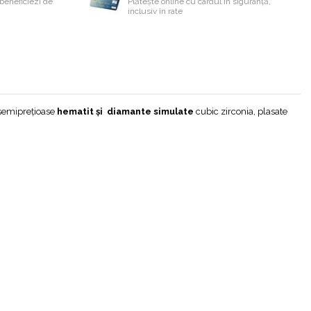
beneficiezi de
Plătește online cu cardul în siguranță,
inclusiv în rate
e semiprețioase
hematit și diamante simulate
cubic zirconia, plasate