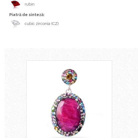
Bijuterii topaz
rubin
Bijuterii turcoaz
Piatră de sinteză:
Bijuterii turmaline
cubic zirconia (CZ)
Bijuterii morganit