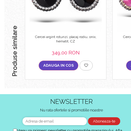
Produse similare
Cercei argint rotunzi, placaj rodiu, onix,
Cerce
hematit, CZ
349,00 RON
ADAUGA IN COS
NEWSLETTER
Nu rata ofertele si promotiile noastre
Vreau sa primesc newsletter cu promotiile magazinului. Afla