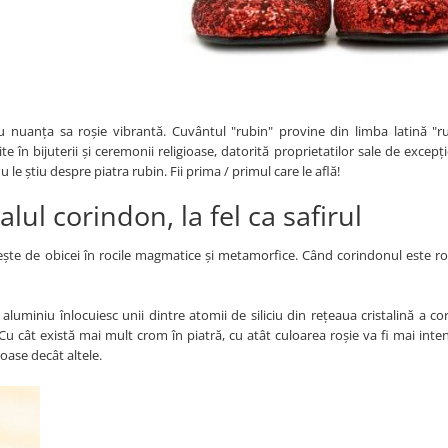
 nuanța sa roșie vibrantă. Cuvântul "rubin" provine din limba latină "ru
 în bijuterii și ceremonii religioase, datorită proprietatilor sale de excepți
 le știu despre piatra rubin. Fii prima / primul care le află!
lul corindon, la fel ca safirul
sește de obicei în rocile magmatice și metamorfice. Când corindonul este r
luminiu înlocuiesc unii dintre atomii de siliciu din rețeaua cristalină a co
u cât există mai mult crom în piatră, cu atât culoarea roșie va fi mai inte
oase decât altele.