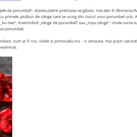
gele de porumbel”. Aceste pietre prețioase se găsesc mai ales în Birmania 
cu primele picături de sânge care se scurg din ciocul unui porumbel ucis. 
ine „ko-twe”, însemnând „sânge de porumbel” sau „roșu-sânge”. Unele surse su
unui porumbel.
ndare, cum ar fi roz, violet și portocaliu-roz - o versiune mai puțin satura
 desemnat.