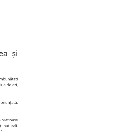
ea și
 îmbunătăți
iua de azi,
pronunțată.
e prețioase
i naturali.