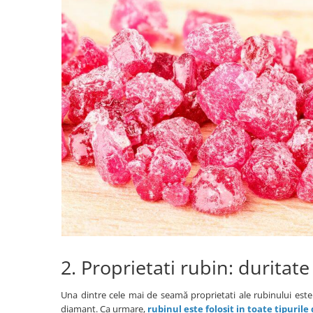
Bijuterii topaz
Bijuterii turcoaz
Bijuterii turmaline
Bijuterii morganit
2. Proprietati rubin: duritat
Una dintre cele mai de seamă proprietati ale rubinului este
diamant. Ca urmare,
rubinul este folosit in toate tipurile 