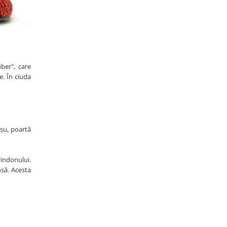
ber", care
e. În ciuda
oșu, poartă
rindonului.
nsă. Acesta