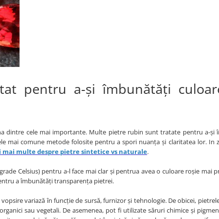
tat pentru a-și îmbunătăți culoar
na dintre cele mai importante. Multe pietre rubin sunt tratate pentru a-și
ele mai comune metode folosite pentru a spori nuanța și claritatea lor. In z
ci mai multe despre pietre sintetice vs naturale
.
 grade Celsius) pentru a-l face mai clar și pentrua avea o culoare roșie mai 
entru a îmbunătăți transparența pietrei.
opsire variază în funcție de sursă, furnizor și tehnologie. De obicei, pietrel
rganici sau vegetali. De asemenea, pot fi utilizate săruri chimice și pigmenț