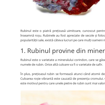
Bijuterii onix
Bijuterii opal
Bijuterii peridot
Bijuterii perle
Rubinul este o piatră prețioasă uimitoare, cunoscut pentru
Bijuterii piatra lunii
înseamnă roșu. Rubinele au fost apreciate de secole și folosite
popularității sale, există câteva lucruri pe care mulți oameni nu
Bijuterii piatra soarelui
Bijuterii rodocrozit
1. Rubinul provine din minera
Bijuterii rubin
Rubinul este o varietate a mineralului corindon, care se gă
Bijuterii safir
numele de rubin. Orice altă culoare va fi o varietate de safir.
Bijuterii sidef si abalone
În plus, prețioasul rubin se formează atunci când atomii de a
Bijuterii smarald
Culoarea roșie vibrantă este cauzată de prezența cromului. C
este motivul pentru care unele pietre de rubin sunt mai valor
Bijuterii sodalit
Bijuterii spinel
Bijuterii tanzanit