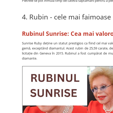
Pietrele se pot înmuia timp de câteva săptămâni pentru a per
4. Rubin - cele mai faimoase 
Rubinul Sunrise: Cea mai valoro
Sunrise Ruby deține un statut prestigios ca fiind cel mai va
gemă, exceptând diamantul. Acest rubin de 25,59 carate, d
licitație din Geneva în 2015. Rubinul a fost cumpărat de mul
diamante.