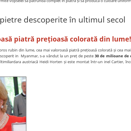
mite vopselei să pătrundă complet în piatră și să producă o culoare unifor
pietre descoperite în ultimul secol
asă piatră prețioasă colorată din lume
loros rubin din lume, cea mai valoroasă piatră prețioasă colorată și cea ma
escoperit in Myanmar, s-a vândut la un preț de peste
30 de milioane de 
timiliardara austriacă Heidi Horten și este montat într-un inel Cartier, în