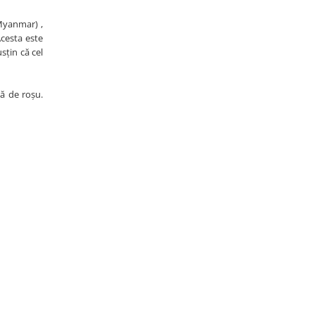
(Myanmar) ,
Acesta este
sțin că cel
tă de roșu.