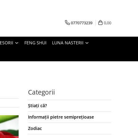
0770773239
0,00
ESORII
FENG SHUI
LUNA NASTERII
Categorii
Știați că?
Informații pietre semiprețioase
Zodiac