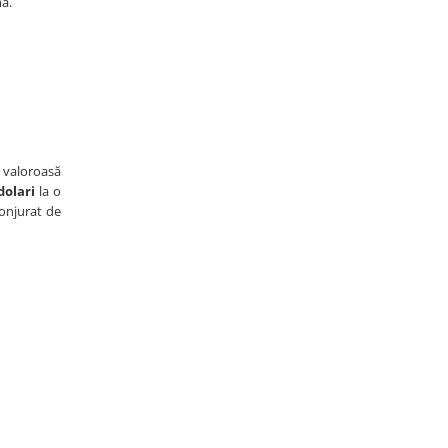
mă.
!
i valoroasă
dolari
la o
conjurat de