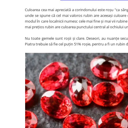
Culoarea cea mai apreciată a corindonului este roșu "ca sân
unde se spune că cel mai valoros rubin are aceeași culoare 
modul în care localnicii numesc cele mai fine și mai vii rub
mai prețios rubin are culoarea punctului central al ochiului 
Nu toate gemele sunt roșii și clare. Deseori, au nuanțe secu
Piatra trebuie să fie cel puțin 51% roșie, pentru a fi un rubin