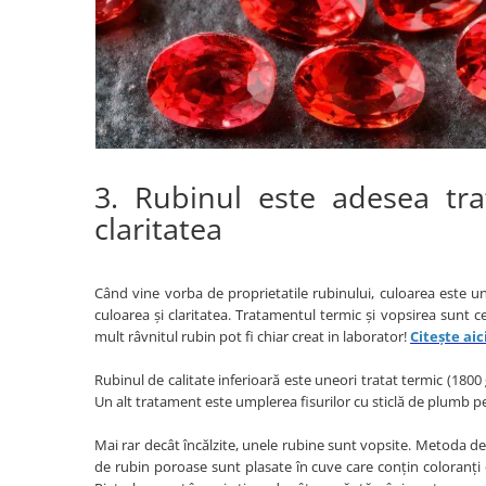
3. Rubinul este adesea tra
claritatea
Când vine vorba de proprietatile rubinului, culoarea este u
culoarea și claritatea. Tratamentul termic și vopsirea sunt c
mult râvnitul rubin pot fi chiar creat in laborator!
Citește ai
Rubinul de calitate inferioară este uneori tratat termic (1800
Un alt tratament este umplerea fisurilor cu sticlă de plumb p
Mai rar decât încălzite, unele rubine sunt vopsite. Metoda de v
de rubin poroase sunt plasate în cuve care conțin coloranți o