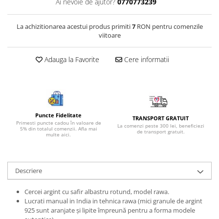
Ai nevoie de ajutor?
0770773239
Bijuterii onix
Bijuterii opal
La achizitionarea acestui produs primiti
7
RON pentru comenzile
viitoare
Bijuterii peridot
Bijuterii perle
Adauga la Favorite
Cere informatii
Bijuterii piatra lunii
Bijuterii piatra soarelui
Bijuterii rodocrozit
Bijuterii rubin
Puncte Fidelitate
TRANSPORT GRATUIT
Primesti puncte cadou în valoare de
La comenzi peste 300 lei, beneficiezi
5% din totalul comenzii. Afla mai
Bijuterii safir
de transport gratuit.
multe aici.
Bijuterii sidef si abalone
Bijuterii smarald
Descriere
Bijuterii sodalit
Bijuterii spinel
Cercei argint cu safir albastru rotund, model rawa.
Lucrati manual in India in tehnica rawa (mici granule de argint
Bijuterii tanzanit
925 sunt aranjate și lipite împreună pentru a forma modele