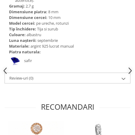
autentice).
Bijuterii topaz
Gramaj:
2,7 g
Bijuterii turcoaz
Dimensiune piatra:
8 mm
Dimensiune cercei:
10 mm
Bijuterii turmaline
Model cercei:
pe ureche, rotunzi
Tip închidere:
Tija si surub
Bijuterii morganit
Culoare:
albastru
Luna nașterii:
septembrie
Materiale:
argint 925 lucrat manual
Piatra naturala:
safir
Review-uri
(0)
RECOMANDARI