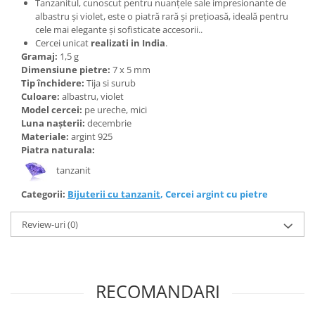
Bijuterii topaz
Tanzanitul, cunoscut pentru nuanțele sale impresionante de
albastru și violet, este o piatră rară și prețioasă, ideală pentru
Bijuterii turcoaz
cele mai elegante și sofisticate accesorii..
Cercei unicat
realizati in India
.
Bijuterii turmaline
Gramaj:
1,5 g
Bijuterii morganit
Dimensiune pietre:
7 x 5 mm
Tip închidere:
Tija si surub
Culoare:
albastru, violet
Model cercei:
pe ureche, mici
Luna nașterii:
decembrie
Materiale:
argint 925
Piatra naturala:
tanzanit
Categorii:
Bijuterii cu tanzanit
,
Cercei argint cu pietre
Review-uri
(0)
RECOMANDARI