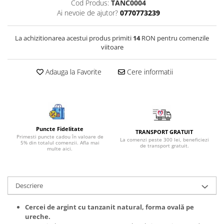
Cod Produs:
TANC0004
Bijuterii onix
Ai nevoie de ajutor?
0770773239
Bijuterii opal
La achizitionarea acestui produs primiti
14
RON pentru comenzile
Bijuterii peridot
viitoare
Bijuterii perle
Bijuterii piatra lunii
Adauga la Favorite
Cere informatii
Bijuterii piatra soarelui
Bijuterii rodocrozit
Bijuterii rubin
Puncte Fidelitate
TRANSPORT GRATUIT
Bijuterii safir
Primesti puncte cadou în valoare de
La comenzi peste 300 lei, beneficiezi
5% din totalul comenzii. Afla mai
de transport gratuit.
Bijuterii sidef si abalone
multe aici.
Bijuterii smarald
Bijuterii sodalit
Descriere
Bijuterii spinel
Cercei de argint cu tanzanit natural, forma ovală pe
Bijuterii tanzanit
ureche.