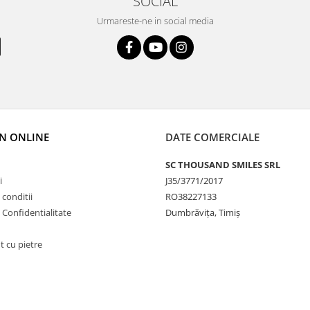
SOCIAL
Urmareste-ne in social media
N ONLINE
DATE COMERCIALE
SC THOUSAND SMILES SRL
i
J35/3771/2017
 conditii
RO38227133
e Confidentialitate
Dumbrăvița, Timiș
t cu pietre