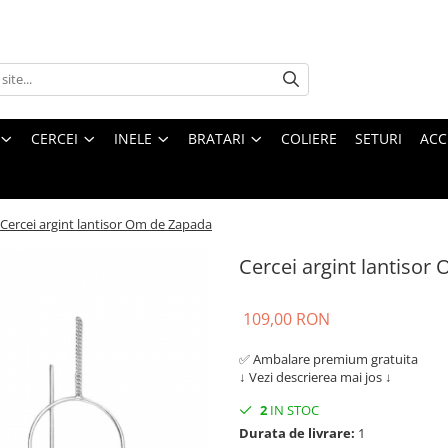
CERCEI
INELE
BRATARI
COLIERE
SETURI
ACC
Cercei argint lantisor Om de Zapada
Cercei argint lantiso
109,00 RON
✅ Ambalare premium gratuita
↓ Vezi descrierea mai jos ↓
2
IN STOC
Durata de livrare:
1