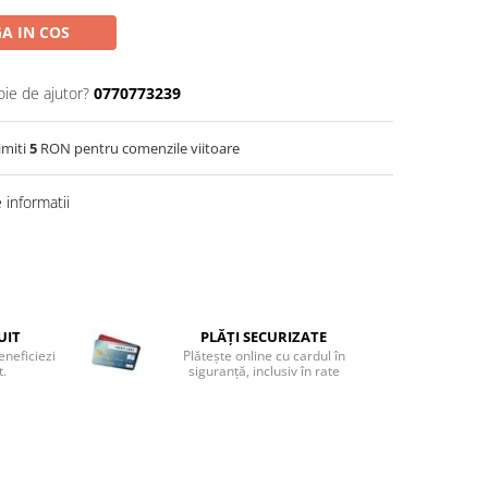
A IN COS
oie de ajutor?
0770773239
imiti
5
RON pentru comenzile viitoare
informatii
UIT
PLĂȚI SECURIZATE
eneficiezi
Plătește online cu cardul în
t.
siguranță, inclusiv în rate