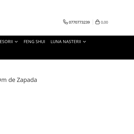
0770773239
0,00
ESORII
FENG SHUI
LUNA NASTERII
r Om de Zapada