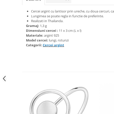
Bijuterii onix
Cercei argint cu lantisor prin ureche, cu doua cercuri, 
Bijuterii opal
Lungimea se poate regla in functie de preferinte.
Bijuterii peridot
Realizati in Thailanda.
Gramaj:
1,3 g
Bijuterii perle
Dimensiuni cercei :
11 x 3 cm (L x l)
Materiale:
argint 925
Bijuterii piatra lunii
Model cercei:
lungi, rotunzi
Bijuterii piatra soarelui
Categorii:
Cercei argint
Bijuterii rodocrozit
Bijuterii rubin
Bijuterii safir
Bijuterii sidef si abalone
Bijuterii smarald
Bijuterii sodalit
Bijuterii spinel
Bijuterii tanzanit