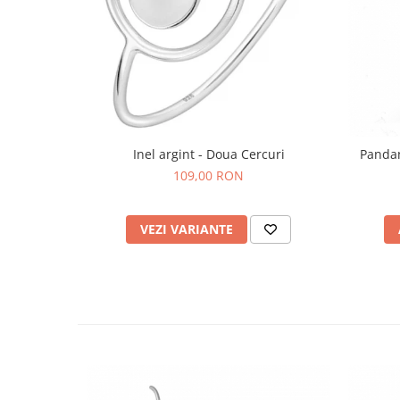
Bijuterii topaz
Bijuterii turcoaz
Bijuterii turmaline
Bijuterii morganit
Inel argint - Doua Cercuri
Pandan
109,00 RON
VEZI VARIANTE