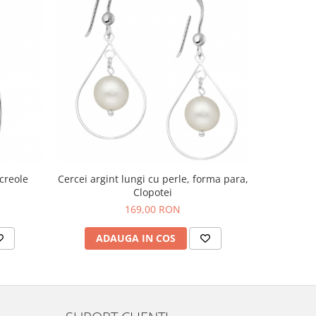
creole
Cercei argint lungi cu perle, forma para,
Cercei a
Clopotei
169,00 RON
ADAUGA IN COS
AD