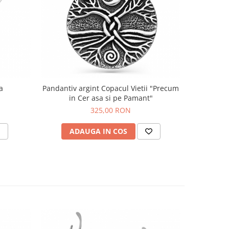
a
Pandantiv argint Copacul Vietii "Precum
Inel argin
in Cer asa si pe Pamant"
325,00 RON
ADAUGA IN COS
V