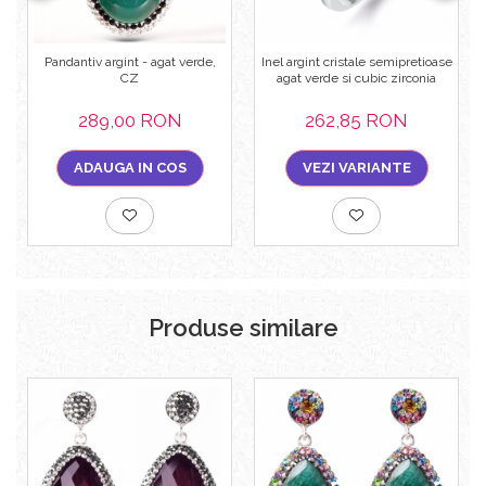
Pandantiv argint - agat verde,
Inel argint cristale semipretioase
CZ
agat verde si cubic zirconia
289,00 RON
262,85 RON
ADAUGA IN COS
VEZI VARIANTE
Produse similare