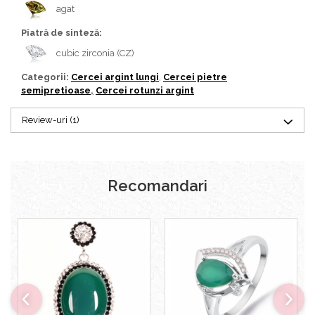
agat
Piatră de sinteză:
cubic zirconia (CZ)
Categorii:
Cercei argint lungi
,
Cercei pietre
semipretioase
,
Cercei rotunzi argint
Review-uri
(1)
Recomandari