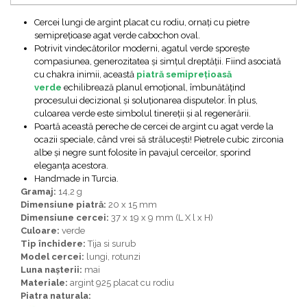
Bijuterii topaz
Cercei lungi de argint placat cu rodiu, ornați cu pietre
Bijuterii turcoaz
semiprețioase agat verde cabochon oval.
Bijuterii turmaline
Potrivit vindecătorilor moderni, agatul verde sporește
compasiunea, generozitatea și simțul dreptății. Fiind asociată
Bijuterii morganit
cu chakra inimii, această
piatră semiprețioasă
verde
echilibrează planul emoțional, îmbunătățind
procesului decizional și soluționarea disputelor. În plus,
culoarea verde este simbolul tinereții și al regenerării.
Poartă această pereche de cercei de argint cu agat verde la
ocazii speciale, când vrei să strălucești! Pietrele cubic zirconia
albe și negre sunt folosite în pavajul cerceilor, sporind
eleganța acestora.
Handmade in Turcia.
Gramaj:
14,2 g
Dimensiune piatră:
20 x 15 mm
Dimensiune cercei:
37 x 19 x 9 mm (L X l x H)
Culoare:
verde
Tip închidere:
Tija si surub
Model cercei:
lungi, rotunzi
Luna nașterii:
mai
Materiale:
argint 925 placat cu rodiu
Piatra naturala: