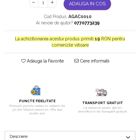
ADAUGA IN COS
Bijuterii onix
Bijuterii opal
Cod Produs:
AGAC0010
Ai nevoie de ajutor?
0770773239
Bijuterii peridot
Bijuterii perle
La achizitionarea acestui produs primiti
19
RON pentru
Bijuterii piatra lunii
comenzile viitoare
Bijuterii piatra soarelui
Adauga la Favorite
Cere informatii
Bijuterii rodocrozit
Bijuterii rubin
Bijuterii safir
Bijuterii sidef si abalone
PUNCTE FIDELITATE
Bijuterii smarald
TRANSPORT GRATUIT
Primesti puncte cadou în valoare de
La comenzi peste 300 lei,
5% din totalul comenzii. Afla mai
beneficiezi de transport gratuit.
Bijuterii sodalit
multe aici.
Bijuterii spinel
Bijuterii tanzanit
Descriere