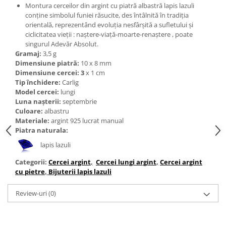
Bijuterii topaz
Montura cerceilor din argint cu piatră albastră lapis lazuli
conține simbolul funiei răsucite, des întâlnită în tradiția
Bijuterii turcoaz
orientală, reprezentând evoluția nesfârșită a sufletului și
Bijuterii turmaline
ciclicitatea vieții : naștere-viață-moarte-renaștere , poate
singurul Adevăr Absolut.
Bijuterii morganit
Gramaj:
3,5 g
Dimensiune piatră:
10 x 8 mm
Dimensiune cercei: 3
x 1 cm
Tip închidere:
Carlig
Model cercei:
lungi
Luna nașterii:
septembrie
Culoare:
albastru
Materiale:
argint 925 lucrat manual
Piatra naturala:
lapis lazuli
Categorii:
Cercei argint
,
Cercei lungi argint
,
Cercei argint
cu pietre
,
Bijuterii lapis lazuli
Review-uri
(0)