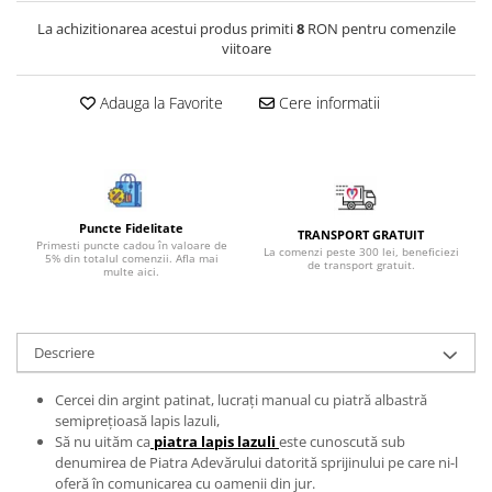
Bijuterii onix
La achizitionarea acestui produs primiti
8
RON pentru comenzile
viitoare
Bijuterii opal
Bijuterii peridot
Adauga la Favorite
Cere informatii
Bijuterii perle
Bijuterii piatra lunii
Bijuterii piatra soarelui
Bijuterii rodocrozit
Puncte Fidelitate
TRANSPORT GRATUIT
Primesti puncte cadou în valoare de
La comenzi peste 300 lei, beneficiezi
Bijuterii rubin
5% din totalul comenzii. Afla mai
de transport gratuit.
multe aici.
Bijuterii safir
Bijuterii sidef si abalone
Descriere
Bijuterii smarald
Bijuterii sodalit
Cercei din argint patinat, lucrați manual cu piatră albastră
semiprețioasă lapis lazuli,
Bijuterii spinel
Să nu uităm ca
piatra lapis lazuli
este cunoscută sub
Bijuterii tanzanit
denumirea de Piatra Adevărului datorită sprijinului pe care ni-l
oferă în comunicarea cu oamenii din jur.