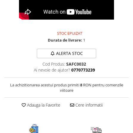
Bijuterii onix
Bijuterii opal
Bijuterii peridot
Bijuterii perle
STOC EPUIZAT
Durata de livrare:
1
Bijuterii piatra lunii
Bijuterii piatra soarelui
ALERTA STOC
Bijuterii rodocrozit
Cod Produs:
SAFC0032
Bijuterii rubin
Ai nevoie de ajutor?
0770773239
Bijuterii safir
La achizitionarea acestui produs primiti
8
RON pentru comenzile
Bijuterii sidef si abalone
viitoare
Bijuterii smarald
Adauga la Favorite
Cere informatii
Bijuterii sodalit
Bijuterii spinel
Bijuterii tanzanit