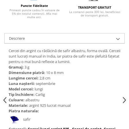
Bijuterii topaz
Puncte Fidelitate
TRANSPORT GRATUIT
Bijuterii turcoaz
Primesti puncte cadou în valoare de
La comenzi peste 300 lei, beneficiezi
5% din totalul comenzii. Afla mai
de transport gratuit.
multe aici.
Bijuterii turmaline
Bijuterii morganit
Descriere
Cercei din argint cu rădăcină de safir albastru, forma ovală. Cerceii
sunt lucrați manual in India, iar piatra de safir este șlefuită fațetat
pentru o mai bună reflexie a luminii.
Gramaj:
3 g
Dimensiune piatră:
10 x 8 mm
Lungime cercei:
2,8 cm
Luna nașterii:
septembrie
Model cercei:
lungi
Tip închidere:
Carlig
Culoare:
albastru
Materiale:
argint 925 lucrat manual
Piatra naturala:
safir
Categorii:
Cercei lungi argint 925
,
Cercei de argint
,
Cercei