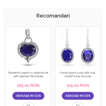
Recomandari
Pandantiv argint cu radacina de
Cercei argint lungi safir oval,
safir Oglinda Fermecata
model funie rasucita
165,00 RON
225,00 RON
ADAUGA IN COS
ADAUGA IN COS