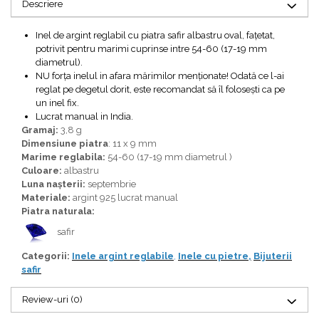
Bijuterii topaz
Descriere
Bijuterii turcoaz
Inel de argint reglabil cu piatra safir albastru oval, fațetat,
Bijuterii turmaline
potrivit pentru marimi cuprinse intre 54-60 (17-19 mm
diametrul).
Bijuterii morganit
NU forța inelul in afara mărimilor menționate! Odată ce l-ai
reglat pe degetul dorit, este recomandat să îl folosești ca pe
un inel fix.
Lucrat manual in India.
Gramaj:
3,8 g
Dimensiune piatra
: 11 x 9 mm
Marime reglabila:
54-60 (17-19 mm diametrul )
Culoare:
albastru
Luna nașterii:
septembrie
Materiale:
argint 925 lucrat manual
Piatra naturala:
safir
Categorii:
Inele argint reglabile
,
Inele cu pietre
,
Bijuterii
safir
Review-uri
(0)