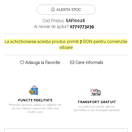
Bijuterii onix
ALERTA STOC
Bijuterii opal
Cod Produs:
SAFI0026
Bijuterii peridot
Ai nevoie de ajutor?
0770773239
Bijuterii perle
La achizitionarea acestui produs primiti
7
RON pentru comenzile
Bijuterii piatra lunii
viitoare
Bijuterii piatra soarelui
Bijuterii rodocrozit
Adauga la Favorite
Cere informatii
Bijuterii rubin
Bijuterii safir
Bijuterii sidef si abalone
Bijuterii smarald
PUNCTE FIDELITATE
TRANSPORT GRATUIT
Primesti puncte cadou în valoare de
Bijuterii sodalit
La comenzi peste 300 lei,
5% din totalul comenzii. Afla mai
beneficiezi de transport gratuit.
multe aici.
Bijuterii spinel
Bijuterii tanzanit