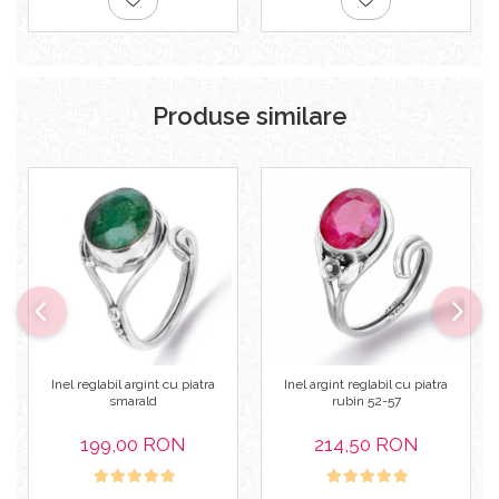
Produse similare
Inel reglabil argint cu piatra
Inel argint reglabil cu piatra
smarald
rubin 52-57
199,00 RON
214,50 RON