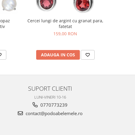
 topaz
Cercei lungi de argint cu granat para,
Cercei lu
tiv
fatetat
159,00 RON
ADAUGA IN COS
AD
SUPORT CLIENTI
LUNI-VINERI 10-16
0770773239
contact@podoabelemele.ro