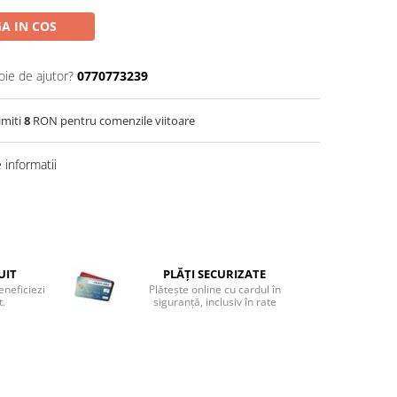
A IN COS
oie de ajutor?
0770773239
imiti
8
RON pentru comenzile viitoare
informatii
UIT
PLĂȚI SECURIZATE
eneficiezi
Plătește online cu cardul în
t.
siguranță, inclusiv în rate