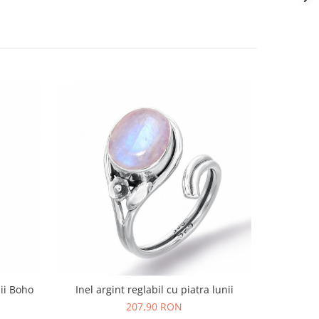
nii Boho
Inel argint reglabil cu piatra lunii
Bratara arg
207,90 RON