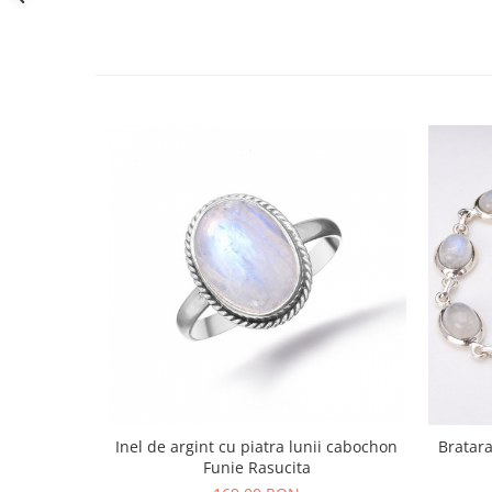
Bijuterii topaz
Bijuterii turcoaz
Bijuterii turmaline
Bijuterii morganit
Inel de argint cu piatra lunii cabochon
Bratara
Funie Rasucita