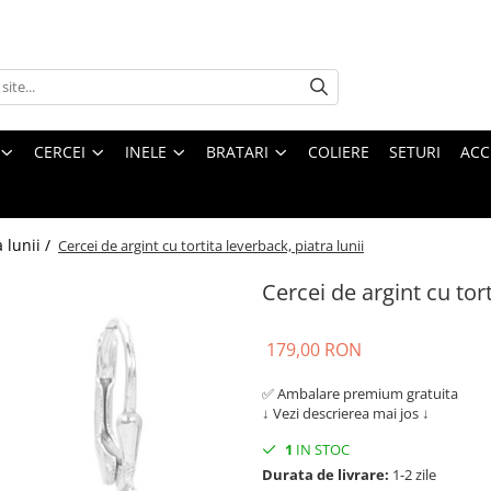
CERCEI
INELE
BRATARI
COLIERE
SETURI
ACC
a lunii /
Cercei de argint cu tortita leverback, piatra lunii
Cercei de argint cu tort
179,00 RON
✅ Ambalare premium gratuita
↓ Vezi descrierea mai jos ↓
1
IN STOC
Durata de livrare:
1-2 zile