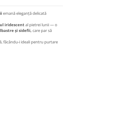
ii
emană eleganță delicată
ul iridescent
al pietrei lunii — o
lbastre și sidefii,
care par să
ă, făcându-i ideali pentru purtare