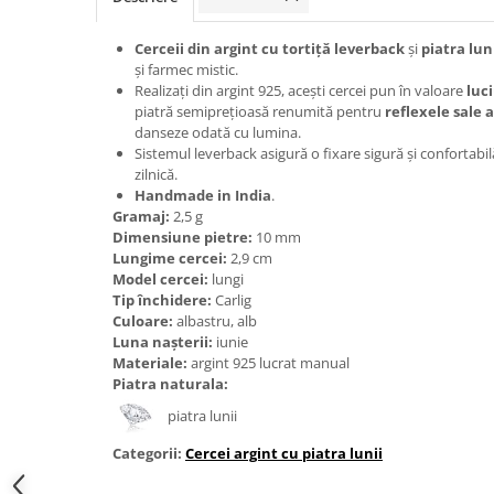
Bijuterii onix
Cerceii din argint cu tortiță leverback
și
piatra lun
Bijuterii opal
și farmec mistic.
Bijuterii peridot
Realizați din argint 925, acești cercei pun în valoare
luci
piatră semiprețioasă renumită pentru
reflexele sale a
Bijuterii perle
danseze odată cu lumina.
Sistemul leverback asigură o fixare sigură și confortabil
Bijuterii piatra lunii
zilnică.
Bijuterii piatra soarelui
Handmade in India
.
Gramaj:
2,5 g
Bijuterii rodocrozit
Dimensiune pietre:
10 mm
Lungime cercei:
2,9 cm
Bijuterii rubin
Model cercei:
lungi
Bijuterii safir
Tip închidere:
Carlig
Culoare:
albastru, alb
Bijuterii sidef si abalone
Luna nașterii:
iunie
Bijuterii smarald
Materiale:
argint 925 lucrat manual
Piatra naturala:
Bijuterii sodalit
piatra lunii
Bijuterii spinel
Categorii:
Cercei argint cu piatra lunii
Bijuterii tanzanit