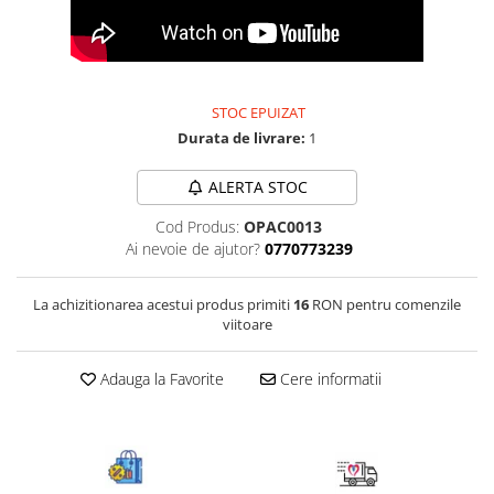
Bijuterii onix
Bijuterii opal
Bijuterii peridot
STOC EPUIZAT
Bijuterii perle
Durata de livrare:
1
Bijuterii piatra lunii
ALERTA STOC
Bijuterii piatra soarelui
Bijuterii rodocrozit
Cod Produs:
OPAC0013
Ai nevoie de ajutor?
0770773239
Bijuterii rubin
Bijuterii safir
La achizitionarea acestui produs primiti
16
RON pentru comenzile
viitoare
Bijuterii sidef si abalone
Bijuterii smarald
Adauga la Favorite
Cere informatii
Bijuterii sodalit
Bijuterii spinel
Bijuterii tanzanit