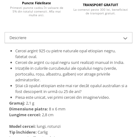
Bijuterii topaz
Puncte Fidelitate
TRANSPORT GRATUIT
Primesti puncte cadou în valoare de
La comenzi peste 300 lei, beneficiezi
Bijuterii turcoaz
5% din totalul comenzii. Afla mai
de transport gratuit.
multe aici.
Bijuterii turmaline
Bijuterii morganit
Descriere
Cercei argint 925 cu pietre naturale opal etiopian negru,
fatetat oval.
Cerceii de argint cu opal negru sunt realizați manual in India.
Irizațiile in culorile curcubeului ale opalului negru (verde,
portocaliu, roșu, albastru, galben) vor atrage privirile
admiratorilor.
Știai că opalul etiopian este mai rar decât opalul australian si a
fost descoperit in urmă cu 25 de ani?
Piesa este unicat, vei primi cerceii din imagine/video.
Gramaj:
2,1 g
Dimensiune piatra:
8 x 6 mm
Lungime cercei:
2,8 cm
Model cercei:
lungi, rotunzi
Tip închidere:
Carlig