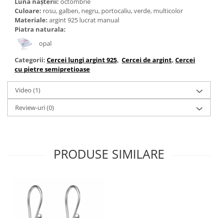
Luna nașterii:
octombrie
Culoare:
rosu, galben, negru, portocaliu, verde, multicolor
Materiale:
argint 925 lucrat manual
Piatra naturala:
opal
Categorii:
Cercei lungi argint 925
,
Cercei de argint
,
Cercei
cu pietre semipretioase
Video
(1)
Review-uri
(0)
PRODUSE SIMILARE