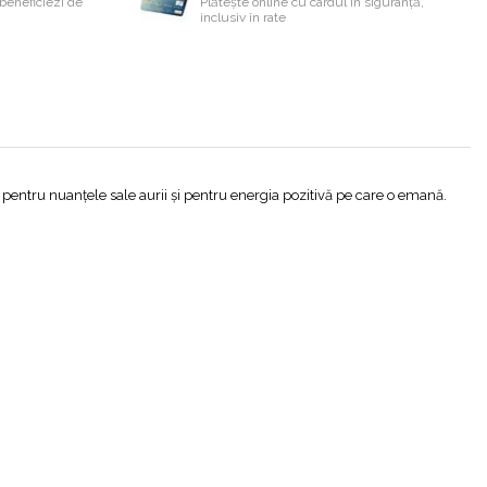
beneficiezi de
Plătește online cu cardul în siguranță,
inclusiv în rate
 pentru nuanțele sale aurii și pentru energia pozitivă pe care o emană.