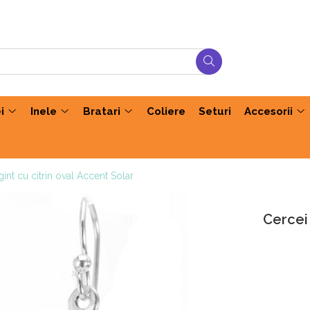
i
Inele
Bratari
Coliere
Seturi
Accesorii
gint cu citrin oval Accent Solar
Cercei 