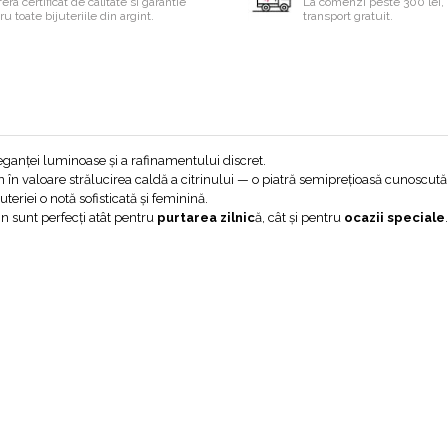
era certificat de calitate si garantie
La comenzi peste 300 lei, 
u toate bijuteriile din argint.
transport gratuit.
leganței luminoase și a rafinamentului discret.
n în valoare strălucirea caldă a citrinului — o piatră semiprețioasă cunoscută
teriei o notă sofisticată și feminină.
rin sunt perfecți atât pentru
purtarea zilnic
ă, cât și pentru
ocazii speciale
.