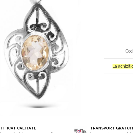
Cod
La achizit
TIFICAT CALITATE
TRANSPORT GRATUI