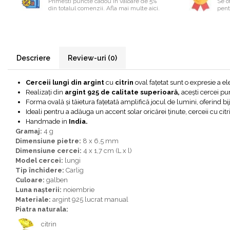
Primesti puncte cadou în valoare de 5%
Se of
din totalul comenzii. Afla mai multe aici.
pentr
Bijuterii onix
Bijuterii opal
Bijuterii peridot
Bijuterii perle
Descriere
Review-uri
(0)
Bijuterii piatra lunii
Cerceii lungi din argint
cu
citrin
oval fațetat sunt o expresie a e
Bijuterii piatra soarelui
Realizați din
argint 925 de calitate superioară,
acești cercei pu
Forma ovală și tăietura fațetată amplifică jocul de lumini, oferind biju
Bijuterii rodocrozit
Ideali pentru a adăuga un accent solar oricărei ținute, cerceii cu cit
Bijuterii rubin
Handmade in
India.
Gramaj:
4 g
Bijuterii safir
Dimensiune pietre:
8 x 6,5 mm
Dimensiune cercei:
4 x 1,7 cm (L x l)
Bijuterii sidef si abalone
Model cercei:
lungi
Bijuterii smarald
Tip închidere:
Carlig
Culoare:
galben
Bijuterii sodalit
Luna nașterii:
noiembrie
Materiale:
argint 925 lucrat manual
Bijuterii spinel
Piatra naturala:
Bijuterii tanzanit
citrin