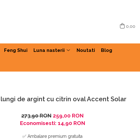
0,00
Feng Shui
Luna nasterii
Noutati
Blog
lungi de argint cu citrin oval Accent Solar
273,90 RON
259,00 RON
Economisesti:
14,90
RON
✅ Ambalare premium gratuita