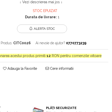
↓ Vezi descrierea mai jos ↓
STOC EPUIZAT
Durata de livrare:
1
ALERTA STOC
 Produs:
CITC0026
Ai nevoie de ajutor?
0770773239
ionarea acestui produs primiti
12
RON pentru comenzile viitoare
Adauga la Favorite
Cere informatii
T
PLĂȚI SECURIZATE