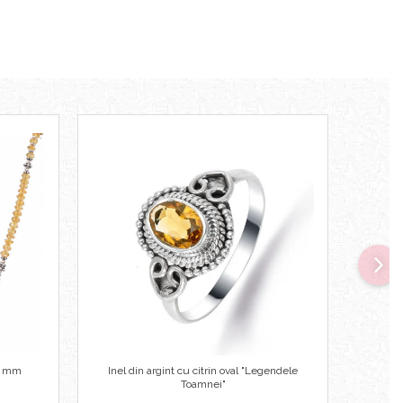
,5 mm
Inel din argint cu citrin oval "Legendele
Inel de
Toamnei"