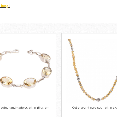
 lungi
a agint handmade cu citrin 18-19 cm
Colier argint cu discuri citrin 4