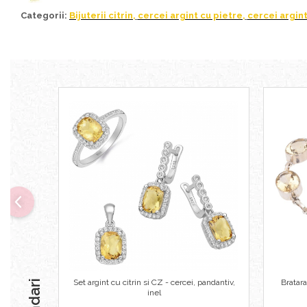
Bijuterii topaz
Categorii:
Bijuterii citrin
,
cercei argint cu pietre
,
cercei argint
Bijuterii turcoaz
Bijuterii turmaline
Bijuterii morganit
Set argint cu citrin si CZ - cercei, pandantiv,
Bratar
inel