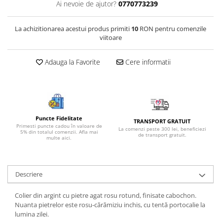
Ai nevoie de ajutor?
0770773239
Bijuterii onix
Bijuterii opal
La achizitionarea acestui produs primiti
10
RON pentru comenzile
viitoare
Bijuterii peridot
Bijuterii perle
Adauga la Favorite
Cere informatii
Bijuterii piatra lunii
Bijuterii piatra soarelui
Bijuterii rodocrozit
Bijuterii rubin
Puncte Fidelitate
TRANSPORT GRATUIT
Primesti puncte cadou în valoare de
La comenzi peste 300 lei, beneficiezi
Bijuterii safir
5% din totalul comenzii. Afla mai
de transport gratuit.
multe aici.
Bijuterii sidef si abalone
Bijuterii smarald
Descriere
Bijuterii sodalit
Bijuterii spinel
Colier din argint cu pietre agat rosu rotund, finisate cabochon.
Nuanta pietrelor este rosu-cărămiziu inchis, cu tentă portocalie la
Bijuterii tanzanit
lumina zilei.