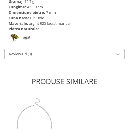
Bijuterii topaz
Gramaj:
12.7 g
Lungime:
42 + 3 cm
Bijuterii turcoaz
Dimensiune pietre:
7 mm
Luna nașterii:
iunie
Bijuterii turmaline
Materiale:
argint 925 lucrat manual
Bijuterii morganit
Piatra naturala:
agat
Review-uri
(0)
PRODUSE SIMILARE