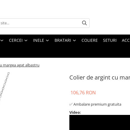
CERCEI
INELE
BRATARI
COLIERE
SETURI
ACC
 cu margea agat albastru
Colier de argint cu ma
106,76 RON
✅ Ambalare premium gratuita
Video: