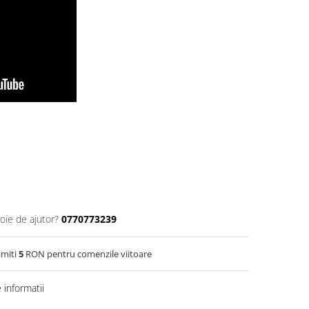
oie de ajutor?
0770773239
imiti
5
RON pentru comenzile viitoare
informatii