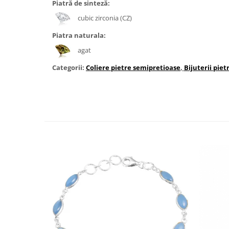
Bijuterii topaz
Piatră de sinteză:
Bijuterii turcoaz
cubic zirconia (CZ)
Bijuterii turmaline
Piatra naturala:
Bijuterii morganit
agat
Categorii:
Coliere pietre semipretioase
,
Bijuterii pie