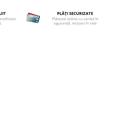
UIT
PLĂȚI SECURIZATE
eneficiezi
Plătește online cu cardul în
t.
siguranță, inclusiv în rate