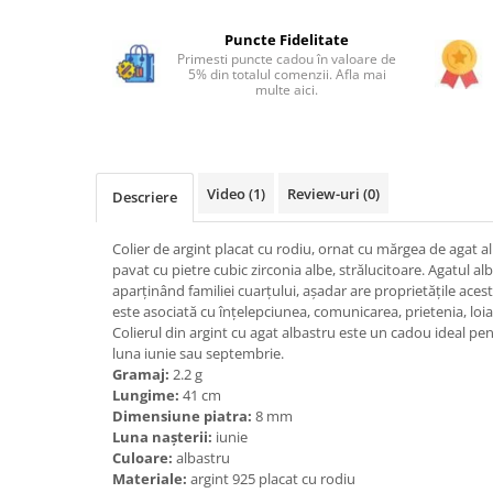
Bijuterii onix
Puncte Fidelitate
Bijuterii opal
Primesti puncte cadou în valoare de
5% din totalul comenzii. Afla mai
Bijuterii peridot
multe aici.
Bijuterii perle
Bijuterii piatra lunii
Bijuterii piatra soarelui
Video
(1)
Review-uri
(0)
Descriere
Bijuterii rodocrozit
Colier de argint placat cu rodiu, ornat cu mărgea de agat a
Bijuterii rubin
pavat cu pietre cubic zirconia albe, strălucitoare. Agatul al
aparținând familiei cuarțului, așadar are proprietățile ace
Bijuterii safir
este asociată cu înțelepciunea, comunicarea, prietenia, loia
Bijuterii sidef si abalone
Colierul din argint cu agat albastru este un cadou ideal p
luna iunie sau septembrie.
Bijuterii smarald
Gramaj:
2.2 g
Bijuterii sodalit
Lungime:
41 cm
Dimensiune piatra:
8 mm
Bijuterii spinel
Luna nașterii:
iunie
Culoare:
albastru
Bijuterii tanzanit
Materiale:
argint 925 placat cu rodiu