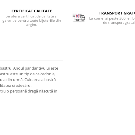
CERTIFICAT CALITATE
TRANSPORT GRAT
Se ofera certificat de calitate si
La comenzi peste 300 lei, b
garantie pentru toate bijuteriile din
de transport gratui
argint.
lbastru. Anoul pandantivului este
bastru este un tip de calcedonia,
stuia din urmă. Culoarea albastră
litatea și adevărul.
entru o persoană dragă născută in