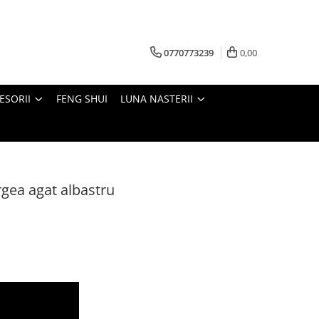
0770773239
0,00
ESORII
FENG SHUI
LUNA NASTERII
rgea agat albastru