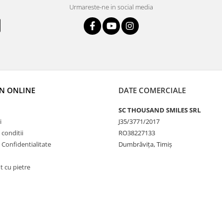
Urmareste-ne in social media
N ONLINE
DATE COMERCIALE
SC THOUSAND SMILES SRL
i
J35/3771/2017
 conditii
RO38227133
e Confidentialitate
Dumbrăvița, Timiș
t cu pietre