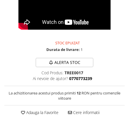
Bijuterii onix
Bijuterii opal
Bijuterii peridot
Bijuterii perle
Bijuterii piatra lunii
STOC EPUIZAT
Durata de livrare:
1
Bijuterii piatra soarelui
Bijuterii rodocrozit
ALERTA STOC
Bijuterii rubin
Cod Produs:
TREE0017
Bijuterii safir
Ai nevoie de ajutor?
0770773239
Bijuterii sidef si abalone
La achizitionarea acestui produs primiti
12
RON pentru comenzile
Bijuterii smarald
viitoare
Bijuterii sodalit
Bijuterii spinel
Adauga la Favorite
Cere informatii
Bijuterii tanzanit