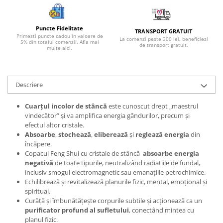
Bijuterii topaz
Bijuterii turcoaz
Puncte Fidelitate
TRANSPORT GRATUIT
Bijuterii turmaline
Primesti puncte cadou în valoare de
La comenzi peste 300 lei, beneficiezi
5% din totalul comenzii. Afla mai
de transport gratuit.
Bijuterii morganit
multe aici.
Descriere
Cuarțul incolor de stâncă
este cunoscut drept „maestrul
vindecător” și va amplifica energia gândurilor, precum și
efectul altor cristale.
Absoarbe
,
stochează
,
eliberează
și
reglează energia
din
încăpere.
Copacul Feng Shui cu cristale de stâncă
absoarbe energia
negativă
de toate tipurile, neutralizând radiațiile de fundal,
inclusiv smogul electromagnetic sau emanațiile petrochimice.
Echilibrează și revitalizează planurile fizic, mental, emoțional și
spiritual.
Curăță și îmbunătățește corpurile subtile și acționează ca un
purificator profund al sufletului
, conectând mintea cu
planul fizic.