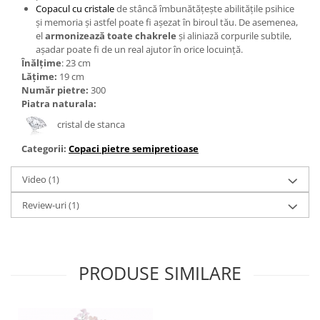
Copacul cu cristale
de stâncă îmbunătățește abilitățile psihice
și memoria și astfel poate fi așezat în biroul tău. De asemenea,
el
armonizează toate chakrele
și aliniază corpurile subtile,
așadar poate fi de un real ajutor în orice locuință.
Înălțime
: 23 cm
Lățime:
19
cm
Număr pietre:
300
Piatra naturala:
cristal de stanca
Categorii:
Copaci pietre semipretioase
Video
(1)
Review-uri
(1)
PRODUSE SIMILARE