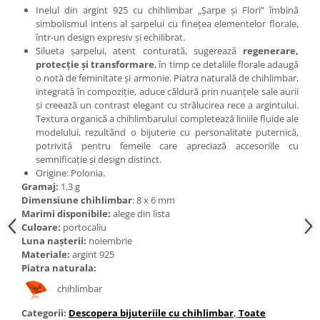
Bijuterii topaz
Inelul din argint 925 cu chihlimbar „Șarpe și Flori” îmbină
simbolismul intens al șarpelui cu finețea elementelor florale,
Bijuterii turcoaz
într-un design expresiv și echilibrat.
Bijuterii turmaline
Silueta șarpelui, atent conturată, sugerează
regenerare,
protecție și transformare
, în timp ce detaliile florale adaugă
Bijuterii morganit
o notă de feminitate și armonie. Piatra naturală de chihlimbar,
integrată în compoziție, aduce căldură prin nuanțele sale aurii
și creează un contrast elegant cu strălucirea rece a argintului.
Textura organică a chihlimbarului completează liniile fluide ale
modelului, rezultând o bijuterie cu personalitate puternică,
potrivită pentru femeile care apreciază accesoriile cu
semnificație și design distinct.
Origine: Polonia.
Gramaj:
1,3 g
Dimensiune chihlimbar
: 8 x 6 mm
Marimi disponibile:
alege din lista
Culoare:
portocaliu
Luna nașterii:
noiembrie
Materiale:
argint 925
Piatra naturala:
chihlimbar
Categorii:
Descopera bijuteriile cu chihlimbar
,
Toate