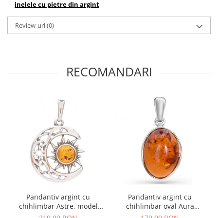
inelele cu pietre din argint
Review-uri
(0)
RECOMANDARI
Pandantiv argint cu
Pandantiv argint cu
chihlimbar Astre, model
chihlimbar oval Aura
celtic
Cognac
219,00 RON
179,00 RON