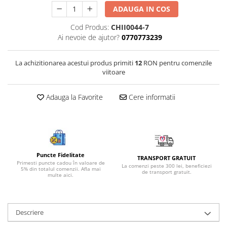
ADAUGA IN COS
Bijuterii onix
Bijuterii opal
Cod Produs:
CHII0044-7
Ai nevoie de ajutor?
0770773239
Bijuterii peridot
Bijuterii perle
La achizitionarea acestui produs primiti
12
RON pentru comenzile
Bijuterii piatra lunii
viitoare
Bijuterii piatra soarelui
Adauga la Favorite
Cere informatii
Bijuterii rodocrozit
Bijuterii rubin
Bijuterii safir
Bijuterii sidef si abalone
Puncte Fidelitate
TRANSPORT GRATUIT
Primesti puncte cadou în valoare de
Bijuterii smarald
La comenzi peste 300 lei, beneficiezi
5% din totalul comenzii. Afla mai
de transport gratuit.
multe aici.
Bijuterii sodalit
Bijuterii spinel
Descriere
Bijuterii tanzanit