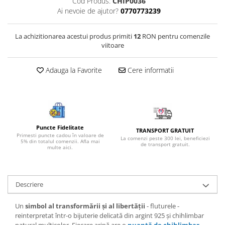
Cod Produs:
CHIP0036
Bijuterii onix
Ai nevoie de ajutor?
0770773239
Bijuterii opal
La achizitionarea acestui produs primiti
12
RON pentru comenzile
Bijuterii peridot
viitoare
Bijuterii perle
Adauga la Favorite
Cere informatii
Bijuterii piatra lunii
Bijuterii piatra soarelui
Bijuterii rodocrozit
Bijuterii rubin
Puncte Fidelitate
TRANSPORT GRATUIT
Bijuterii safir
Primesti puncte cadou în valoare de
La comenzi peste 300 lei, beneficiezi
5% din totalul comenzii. Afla mai
de transport gratuit.
multe aici.
Bijuterii sidef si abalone
Bijuterii smarald
Bijuterii sodalit
Descriere
Bijuterii spinel
Un
simbol al transformării și al libertății
- fluturele -
Bijuterii tanzanit
reinterpretat într-o bijuterie delicată din argint 925 și chihlimbar
natural multicolor. Fiecare aripă are o
nuanță de chihlimbar