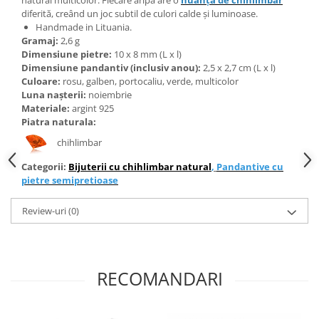
Bijuterii topaz
diferită, creând un joc subtil de culori calde și luminoase.
Bijuterii turcoaz
Handmade in Lituania.
Gramaj:
2,6 g
Bijuterii turmaline
Dimensiune pietre:
10 x 8 mm
(L x l)
Dimensiune pandantiv (inclusiv anou):
2,5 x 2,7 cm (L x l)
Bijuterii morganit
Culoare:
rosu, galben, portocaliu, verde, multicolor
Luna nașterii:
noiembrie
Materiale:
argint 925
Piatra naturala:
chihlimbar
Categorii:
Bijuterii cu chihlimbar natural
,
Pandantive cu
pietre semipretioase
Review-uri
(0)
RECOMANDARI