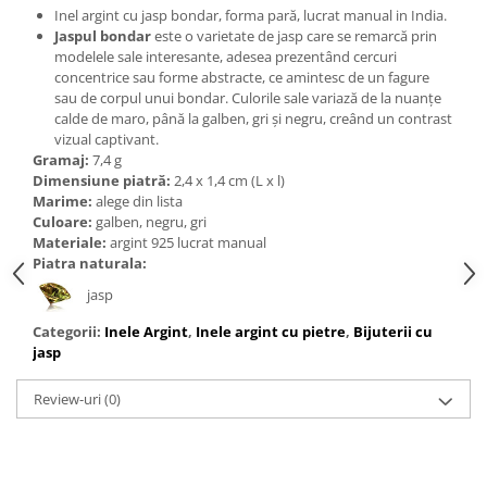
Bijuterii topaz
Inel argint cu jasp bondar, forma pară, lucrat manual in India.
Jaspul bondar
este o varietate de jasp care se remarcă prin
Bijuterii turcoaz
modelele sale interesante, adesea prezentând cercuri
Bijuterii turmaline
concentrice sau forme abstracte, ce amintesc de un fagure
sau de corpul unui bondar. Culorile sale variază de la nuanțe
Bijuterii morganit
calde de maro, până la galben, gri și negru, creând un contrast
vizual captivant.
Gramaj:
7,4 g
Dimensiune piatră:
2,4 x 1,4 cm (L x l)
Marime:
alege din lista
Culoare:
galben, negru, gri
Materiale:
argint 925 lucrat manual
Piatra naturala:
jasp
Categorii:
Inele Argint
,
Inele argint cu pietre
,
Bijuterii cu
jasp
Review-uri
(0)