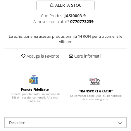
ALERTA STOC
Bijuterii onix
Bijuterii opal
Cod Produs:
JASI0003-9
Ai nevoie de ajutor?
0770773239
Bijuterii peridot
Bijuterii perle
La achizitionarea acestui produs primiti
14
RON pentru comenzile
Bijuterii piatra lunii
viitoare
Bijuterii piatra soarelui
Adauga la Favorite
Cere informatii
Bijuterii rodocrozit
Bijuterii rubin
Bijuterii safir
Bijuterii sidef si abalone
Puncte Fidelitate
TRANSPORT GRATUIT
Primesti puncte cadou în valoare de
Bijuterii smarald
La comenzi peste 300 lei, beneficiezi
5% din totalul comenzii. Afla mai
de transport gratuit.
multe aici.
Bijuterii sodalit
Bijuterii spinel
Descriere
Bijuterii tanzanit