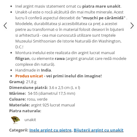
Bijuterii topaz
Inel argint masiv statement ornat cu
piatra mare unakit
.
Bijuterii turcoaz
Unakit-ul este o rocă alcătuită din mai multe minerale. Acest
lucru îi conferă aspectul deosebit de
"mușchi pe cărămidă"
.
Bijuterii turmaline
Modelele, durabilitatea și accesibilitatea ca preț a acestei
pietre au transformat-o în material folosit deseori în bijuterii
Bijuterii morganit
si arhitectură - cea mai cunoscută utilizare sunt treptele
Muzeului Smithsonian de Istorie Naturală din Washington,
D.C.!
Montura inelului este realizata din argint lucrat manual
filigran
, cu elemente
rawa
(argint granulat care redă modele
complexe din natură).
Handmade in
India
.
Produs unicat
- vei primi inelul din imagine!
Gramaj:
21,8 g
Dimensiune piatră:
3.6 x 2,5 cm (L x l)
Mărime:
54-55 (diametrul 17,5 mm)
Culoare:
rosu, verde
Materiale:
argint 925 lucrat manual
Piatra naturala:
unakit
Categorii:
Inele argint cu pietre
,
Bijuterii argint cu unakit