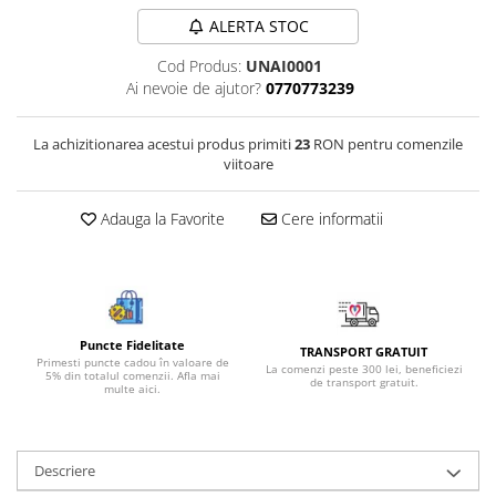
Bijuterii onix
ALERTA STOC
Bijuterii opal
Cod Produs:
UNAI0001
Ai nevoie de ajutor?
0770773239
Bijuterii peridot
Bijuterii perle
La achizitionarea acestui produs primiti
23
RON pentru comenzile
Bijuterii piatra lunii
viitoare
Bijuterii piatra soarelui
Adauga la Favorite
Cere informatii
Bijuterii rodocrozit
Bijuterii rubin
Bijuterii safir
Bijuterii sidef si abalone
Puncte Fidelitate
TRANSPORT GRATUIT
Bijuterii smarald
Primesti puncte cadou în valoare de
La comenzi peste 300 lei, beneficiezi
5% din totalul comenzii. Afla mai
de transport gratuit.
multe aici.
Bijuterii sodalit
Bijuterii spinel
Bijuterii tanzanit
Descriere