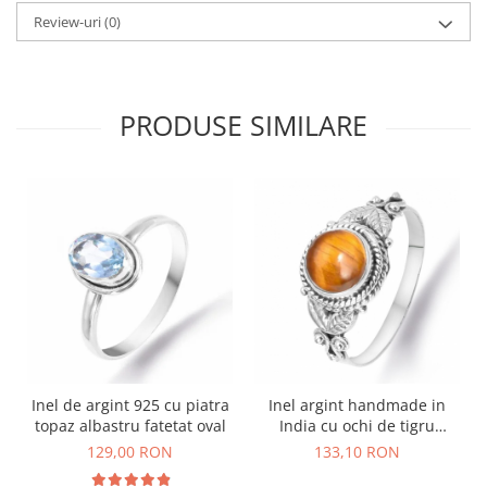
Review-uri
(0)
PRODUSE SIMILARE
Inel de argint 925 cu piatra
Inel argint handmade in
topaz albastru fatetat oval
India cu ochi de tigru
rotund
129,00 RON
133,10 RON