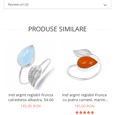
Review-uri
(3)
PRODUSE SIMILARE
Inel argint reglabil Frunza
Inel argint reglabil Frunza
calcedonia albastra, 54-60
cu piatra carneol, marimi
59-66
145,00 RON
145,00 RON