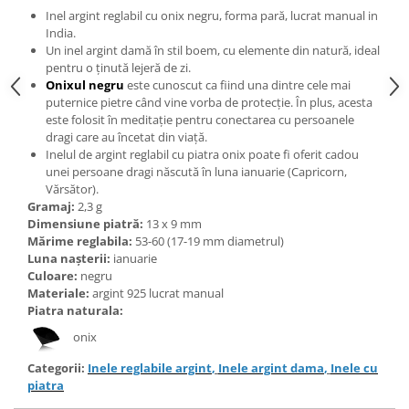
Bijuterii topaz
Inel argint reglabil cu onix negru, forma pară, lucrat manual in
Bijuterii turcoaz
India.
Un inel argint damă în stil boem, cu elemente din natură, ideal
Bijuterii turmaline
pentru o ținută lejeră de zi.
Onixul negru
este cunoscut ca fiind una dintre cele mai
Bijuterii morganit
puternice pietre când vine vorba de protecție. În plus, acesta
este folosit în meditație pentru conectarea cu persoanele
dragi care au încetat din viață.
Inelul de argint reglabil cu piatra onix poate fi oferit cadou
unei persoane dragi născută în luna ianuarie (Capricorn,
Vărsător).
Gramaj:
2,3 g
Dimensiune piatră:
13 x 9 mm
Mărime reglabila:
53-60 (17-19 mm diametrul)
Luna nașterii:
ianuarie
Culoare:
negru
Materiale:
argint 925 lucrat manual
Piatra naturala:
onix
Categorii:
Inele reglabile argint
,
Inele argint dama
,
Inele cu
piatra