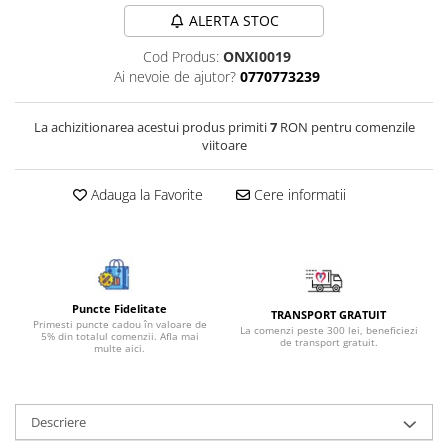
Bijuterii onix
ALERTA STOC
Bijuterii opal
Cod Produs:
ONXI0019
Ai nevoie de ajutor?
0770773239
Bijuterii peridot
Bijuterii perle
La achizitionarea acestui produs primiti
7
RON pentru comenzile
Bijuterii piatra lunii
viitoare
Bijuterii piatra soarelui
Adauga la Favorite
Cere informatii
Bijuterii rodocrozit
Bijuterii rubin
Bijuterii safir
Bijuterii sidef si abalone
Puncte Fidelitate
TRANSPORT GRATUIT
Primesti puncte cadou în valoare de
Bijuterii smarald
La comenzi peste 300 lei, beneficiezi
5% din totalul comenzii. Afla mai
de transport gratuit.
multe aici.
Bijuterii sodalit
Bijuterii spinel
Bijuterii tanzanit
Descriere