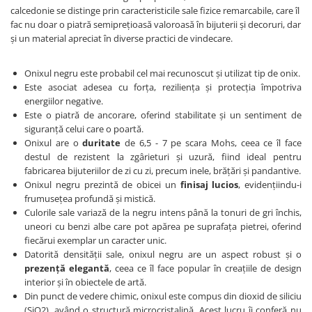
calcedonie se distinge prin caracteristicile sale fizice remarcabile, care îl
fac nu doar o piatră semiprețioasă valoroasă în bijuterii și decoruri, dar
și un material apreciat în diverse practici de vindecare.
Onixul negru este probabil cel mai recunoscut și utilizat tip de onix.
Este asociat adesea cu forța, reziliența și protecția împotriva
energiilor negative.
Este o piatră de ancorare, oferind stabilitate și un sentiment de
siguranță celui care o poartă.
Onixul are o
duritate
de 6,5 - 7 pe scara Mohs, ceea ce îl face
destul de rezistent la zgârieturi și uzură, fiind ideal pentru
fabricarea bijuteriilor de zi cu zi, precum inele, brățări și pandantive.
Onixul negru prezintă de obicei un
finisaj lucios
, evidențiindu-i
frumusețea profundă și mistică.
Culorile sale variază de la negru intens până la tonuri de gri închis,
uneori cu benzi albe care pot apărea pe suprafața pietrei, oferind
fiecărui exemplar un caracter unic.
Datorită densității sale, onixul negru are un aspect robust și o
prezență elegantă
, ceea ce îl face popular în creațiile de design
interior și în obiectele de artă.
Din punct de vedere chimic, onixul este compus din dioxid de siliciu
(SiO2), având o structură microcristalină. Acest lucru îi conferă nu