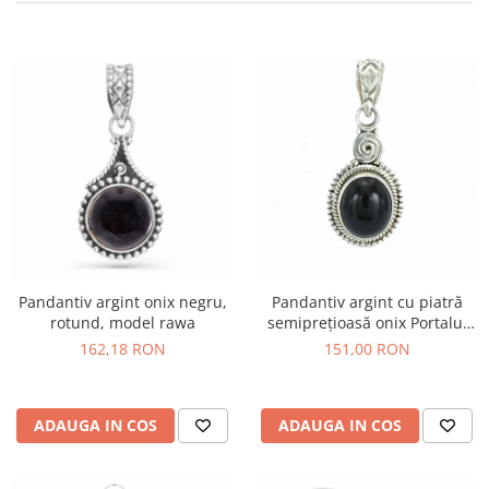
Pandantiv argint onix negru,
Pandantiv argint cu piatră
rotund, model rawa
semiprețioasă onix Portalul
Magic
162,18 RON
151,00 RON
ADAUGA IN COS
ADAUGA IN COS