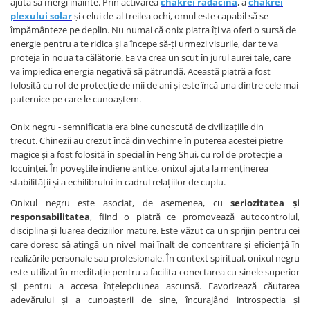
ajuta să mergi înainte. Prin activarea
chakrei rădăcină
, a
chakrei
plexului solar
și celui de-al treilea ochi, omul este capabil să se
împământeze pe deplin. Nu numai că onix piatra îți va oferi o sursă de
energie pentru a te ridica și a începe să-ți urmezi visurile, dar te va
proteja în noua ta călătorie. Ea va crea un scut în jurul aurei tale, care
va împiedica energia negativă să pătrundă. Această piatră a fost
folosită cu rol de protecție de mii de ani și este încă una dintre cele mai
puternice pe care le cunoaștem.
Onix negru - semnificatia era bine cunoscută de civilizațiile din
trecut. Chinezii au crezut încă din vechime în puterea acestei pietre
magice și a fost folosită în special în Feng Shui, cu rol de protecție a
locuinței. În poveștile indiene antice, onixul ajuta la menținerea
stabilității și a echilibrului in cadrul relațiilor de cuplu.
Onixul negru este asociat, de asemenea, cu
seriozitatea și
responsabilitatea
, fiind o piatră ce promovează autocontrolul,
disciplina și luarea deciziilor mature. Este văzut ca un sprijin pentru cei
care doresc să atingă un nivel mai înalt de concentrare și eficiență în
realizările personale sau profesionale. În context spiritual, onixul negru
este utilizat în meditație pentru a facilita conectarea cu sinele superior
și pentru a accesa înțelepciunea ascunsă. Favorizează căutarea
adevărului și a cunoașterii de sine, încurajând introspecția și