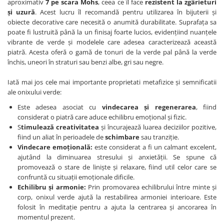
aproximativ
7 pe scara Mohs
, ceea ce îl face
rezistent la zgârieturi
și uzură
. Acest lucru îl recomandă pentru utilizarea în bijuterii și
obiecte decorative care necesită o anumită durabilitate. Suprafața sa
poate fi lustruită până la un finisaj foarte lucios, evidențiind nuanțele
vibrante de verde și modelele care adesea caracterizează această
piatră. Acesta oferă o gamă de tonuri de la verde pal până la verde
închis, uneori în straturi sau benzi albe, gri sau negre.
Iată mai jos cele mai importante proprietati metafizice și semnificatii
ale onixului verde:
Este adesea asociat cu
vindecarea și regenerarea
, fiind
considerat o piatră care aduce echilibru emoțional și fizic.
S
timulează creativitatea
și încurajează luarea deciziilor pozitive,
fiind un aliat în perioadele de
schimbare
sau tranziție.
Vindecare emoțională:
este considerat a fi un calmant excelent,
ajutând la diminuarea stresului și anxietății. Se spune că
promovează o stare de liniște și relaxare, fiind util celor care se
confruntă cu situații emoționale dificile.
Echilibru și armonie:
Prin promovarea echilibrului între minte și
corp, onixul verde ajută la restabilirea armoniei interioare. Este
folosit în meditație pentru a ajuta la centrarea și ancorarea în
momentul prezent.