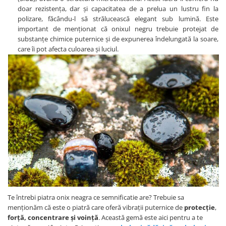
doar rezistența, dar și capacitatea de a prelua un lustru fin la
polizare, făcându-l să strălucească elegant sub lumină. Este
important de menționat că onixul negru trebuie protejat de
substanțe chimice puternice și de expunerea îndelungată la soare,
care îi pot afecta culoarea și luciul.
Te întrebi piatra onix neagra ce semnificatie are? Trebuie sa
menționăm că este o piatră care oferă vibrații puternice de
protecție
,
forță, concentrare și voință
. Această gemă este aici pentru a te