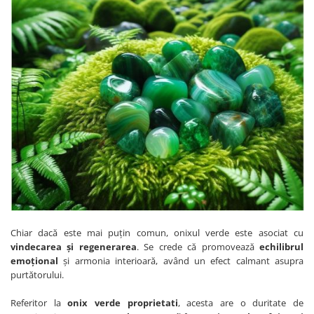
Chiar dacă este mai puțin comun, onixul verde este asociat cu
vindecarea și regenerarea
. Se crede că promovează
echilibrul
emoțional
și armonia interioară, având un efect calmant asupra
purtătorului.
Referitor la
onix verde proprietati
, acesta are o duritate de