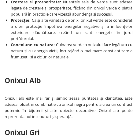
Creștere și prosperitate:
Nuanțele sale de verde sunt adesea
legate de creștere și prosperitate, făcând din onixul verde o piatră
populară în practicile care vizează abundența și succesul.
Protecție:
Ca și alte varietăți de onix, onixul verde este considerat
a oferi protecție împotriva energiilor negative și a influențelor
exterioare dăunătoare, creând un scut energetic în jurul
purtătorului.
Conexiune cu natura:
Culoarea verde a onixului face legătura cu
natura și cu energia vieții, încurajând o mai mare conștientizare a
frumuseții și a ciclurilor naturale.
Onixul Alb
Onixul alb este mai rar și simbolizează puritatea și claritatea. Este
adesea folosit în combinație cu onixul negru pentru a crea un contrast
puternic în bijuterii și alte obiecte decorative. Onixul alb poate
reprezenta noi începuturi și speranță.
Onixul Gri