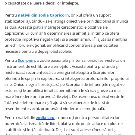
o capacitate de luare a deciziilor înțelepte.
Pentru
nativii din zodia Capricorn
, onixul oferă un suport
stabilizator, ajutându-i să-și atingă obiectivele prin disciplină și muncă
asiduă. Această piatră întărește caracteristicile pozitive ale
Capricornului, cum ar fi determinarea și ambiția, în timp ce oferă
protecție împotriva negativității și a pesimismului. Îi ajută să mențină
un echilibru emoțional, amplificând concentrarea și seriozitatea
necesară pentru a depăși obstacolele.
Pentru
Scorpion
, o zodie pasională și intensă, onixul servește ca un
instrument de echilibrare a emoțiilor. Această piatră profundă și
misterioasă rezonanțează cu energia înțeleaptă a Scorpionilor,
oferindu-le sprijin în explorarea și înțelegerea profunzimilor propriului
sine. Onixul negru îi protejează pe Scorpioni de influențele negative
externe și le amplifică intuiția, permițându-le să navigheze cu mai
mare încredere prin provocările vieții. De asemenea, onixul verde le
întărește determinarea și îi ajută să se elibereze de frici și de
resentimente vechi, promovând vindecarea emoțională.
Pentru nativii din
zodia Leu
, cunoscuți pentru personalitatea lor
puternică, carismatică de lideri, piatra onix poate aduce un plus de
stabilitate și forță interioară. Deși Leii sunt adesea încrezători și