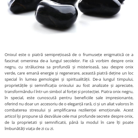
Bijuterii crisopraz
Cercei argint cu cuart roz
DECEMBRIE
Bijuterii cuart fumuriu
Cercei argint cu granat
Bijuterii cuart roz
Cercei argint cu opal
Bijuterii cuart rutilat si incolor
Cercei argint cu carneol
Bijuterii cubic zirconia
Cercei argint cu labradorit
Bijuterii granat
Cercei argint cu lapis lazuli
Onixul este o piatră semiprețioasă de o frumusețe enigmatică ce a
Bijuterii iolit
Cercei argint cu ochi de tigru
fascinat omenirea de-a lungul secolelor. Fie că vorbim despre onix
Bijuterii jad
Cercei argint cu malachit
negru, cu strălucirea sa profundă și misterioasă, sau despre onix
verde, care emană energie și regenerare, această piatră deține un loc
Bijuterii jasp
Cercei argint cu peridot
special în lumea gemologiei și spiritualității. De-a lungul timpului,
proprietățile și semnificația onixului au fost analizate și apreciate,
Bijuterii labradorit
Cercei argint cu perle
transformându-l într-un simbol al forței și protecției. Piatra onix negru,
Bijuterii lapis lazuli
Cercei argint cu topaz
în special, este cunoscută pentru beneficiile sale impresionante,
oferind nu doar un accesoriu de o eleganță rară, ci și un aliat valoros în
Bijuterii larimar
combaterea stresului și amplificarea rezilienței emoționale. Acest
Bijuterii malachit
articol își propune să dezvăluie cele mai profunde secrete despre onix,
de la proprietati și semnificatii, până la modul în care îți poate
Bijuterii obsidian
îmbunătăți viața de zi cu zi.
Bijuterii ochi de tigru