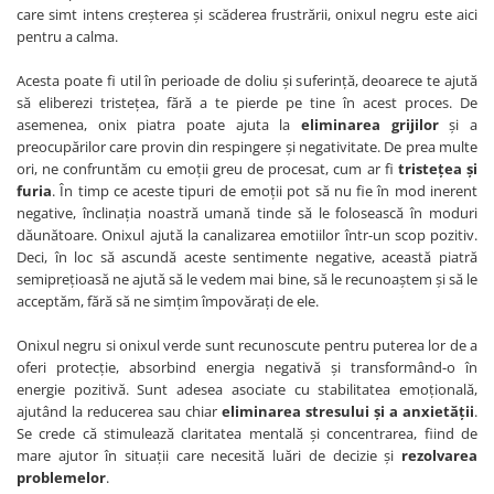
care simt intens creșterea și scăderea frustrării, onixul negru este aici
pentru a calma.
Acesta poate fi util în perioade de doliu și suferință, deoarece te ajută
să eliberezi tristețea, fără a te pierde pe tine în acest proces. De
asemenea, onix piatra poate ajuta la
eliminarea grijilor
și a
preocupărilor care provin din respingere și negativitate. De prea multe
ori, ne confruntăm cu emoții greu de procesat, cum ar fi
tristețea și
furia
. În timp ce aceste tipuri de emoții pot să nu fie în mod inerent
negative, înclinația noastră umană tinde să le folosească în moduri
dăunătoare. Onixul ajută la canalizarea emotiilor într-un scop pozitiv.
Deci, în loc să ascundă aceste sentimente negative, această piatră
semiprețioasă ne ajută să le vedem mai bine, să le recunoaștem și să le
acceptăm, fără să ne simțim împovărați de ele.
Onixul negru si onixul verde sunt recunoscute pentru puterea lor de a
oferi protecție, absorbind energia negativă și transformând-o în
energie pozitivă. Sunt adesea asociate cu stabilitatea emoțională,
ajutând la reducerea sau chiar
eliminarea stresului și a anxietății
.
Se crede că stimulează claritatea mentală și concentrarea, fiind de
mare ajutor în situații care necesită luări de decizie și
rezolvarea
problemelor
.