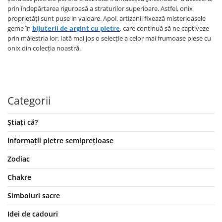
prin îndepărtarea riguroasă a straturilor superioare. Astfel, onix
proprietăți sunt puse in valoare. Apoi, artizanii fixează misterioasele
geme în
bijuterii de argint cu pietre
, care continuă să ne captiveze
prin măiestria lor. Iată mai jos o selecție a celor mai frumoase piese cu
onix din colecția noastră.
Categorii
Știați că?
Informații pietre semiprețioase
Zodiac
Chakre
Simboluri sacre
Idei de cadouri