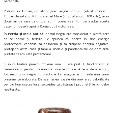
personale.
Potrivit lui Appian, un istoric grec, regele Pontului (situat în nordul
Turciei de astăzi), Mithridate cel Mare (în jurul anului 100 î.Hr.), avea
două mii de vase de onix și aur în posesia sa. Pompei a adus aceste
vaze frumoase înapoi la Roma după victoria sa.
În
Persia și India antică
, onixul negru era considerat o piatră care
aduce noroc și fericire. Se spunea că poartă în sine energia
protectoare, capabilă să absoarbă și să disipeze energia negativă,
protejând astfel casa și familia. Inelele și pandantivele de onix erau
purtate ca amulete protectoare.
Și în civilizațiile pre-columbiene, onixul era prețuit, fiind folosit în
ceremonii și pentru crearea de obiecte rituale. Aztecii, de exemplu,
foloseau onix negru în practicile lor magice și în realizarea unor
ornamente elaborate. De asemenea, vasele din onix erau valorificate
pentru frumusețea lor și se credea că păstrează proprietățile lichidelor
nealterate.