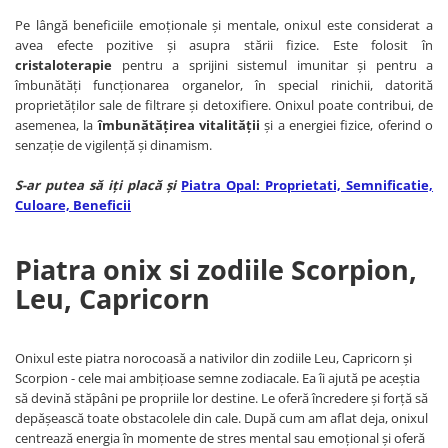
Pe lângă beneficiile emoționale și mentale, onixul este considerat a
avea efecte pozitive și asupra stării fizice. Este folosit în
cristaloterapie
pentru a sprijini sistemul imunitar și pentru a
îmbunătăți funcționarea organelor, în special rinichii, datorită
proprietăților sale de filtrare și detoxifiere. Onixul poate contribui, de
asemenea, la
îmbunătățirea vitalității
și a energiei fizice, oferind o
senzație de vigilență și dinamism.
S-ar putea să iți placă și
Piatra Opal: Proprietati, Semnificatie,
Culoare, Beneficii
Piatra onix si zodiile Scorpion,
Leu, Capricorn
Onixul este piatra norocoasă a nativilor din zodiile Leu, Capricorn și
Scorpion - cele mai ambițioase semne zodiacale. Ea îi ajută pe aceștia
să devină stăpâni pe propriile lor destine. Le oferă încredere și forță să
depășească toate obstacolele din cale. După cum am aflat deja, onixul
centrează energia în momente de stres mental sau emoțional și oferă