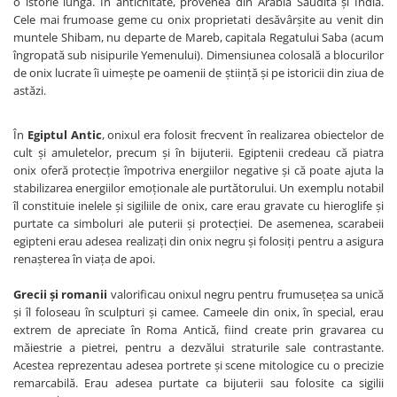
o istorie lungă. În antichitate, provenea din Arabia Saudită și India.
Cele mai frumoase geme cu onix proprietati desăvârșite au venit din
muntele Shibam, nu departe de Mareb, capitala Regatului Saba (acum
îngropată sub nisipurile Yemenului). Dimensiunea colosală a blocurilor
de onix lucrate îi uimește pe oamenii de știință și pe istoricii din ziua de
astăzi.
În
Egiptul Antic
, onixul era folosit frecvent în realizarea obiectelor de
cult și amuletelor, precum și în bijuterii. Egiptenii credeau că piatra
onix oferă protecție împotriva energiilor negative și că poate ajuta la
stabilizarea energiilor emoționale ale purtătorului. Un exemplu notabil
îl constituie inelele și sigiliile de onix, care erau gravate cu hieroglife și
purtate ca simboluri ale puterii și protecției. De asemenea, scarabeii
egipteni erau adesea realizați din onix negru și folosiți pentru a asigura
renașterea în viața de apoi.
Grecii și romanii
valorificau onixul negru pentru frumusețea sa unică
și îl foloseau în sculpturi și camee. Cameele din onix, în special, erau
extrem de apreciate în Roma Antică, fiind create prin gravarea cu
măiestrie a pietrei, pentru a dezvălui straturile sale contrastante.
Acestea reprezentau adesea portrete și scene mitologice cu o precizie
remarcabilă. Erau adesea purtate ca bijuterii sau folosite ca sigilii