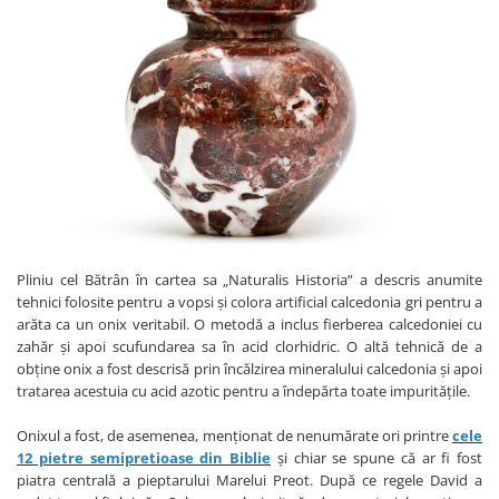
Pliniu cel Bătrân în cartea sa „Naturalis Historia” a descris anumite
tehnici folosite pentru a vopsi și colora artificial calcedonia gri pentru a
arăta ca un onix veritabil. O metodă a inclus fierberea calcedoniei cu
zahăr și apoi scufundarea sa în acid clorhidric. O altă tehnică de a
obține onix a fost descrisă prin încălzirea mineralului calcedonia și apoi
tratarea acestuia cu acid azotic pentru a îndepărta toate impuritățile.
Onixul a fost, de asemenea, menționat de nenumărate ori printre
cele
12 pietre semipretioase din Biblie
și chiar se spune că ar fi fost
piatra centrală a pieptarului Marelui Preot. După ce regele David a