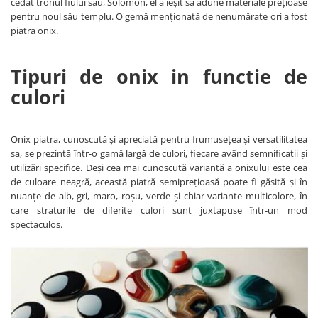
cedat tronul fiului său, Solomon, el a ieșit să adune materiale prețioase
pentru noul său templu. O gemă menționată de nenumărate ori a fost
piatra onix.
Tipuri de onix in functie de
culori
Onix piatra, cunoscută și apreciată pentru frumusețea și versatilitatea
sa, se prezintă într-o gamă largă de culori, fiecare având semnificații și
utilizări specifice. Deși cea mai cunoscută variantă a onixului este cea
de culoare neagră, această piatră semiprețioasă poate fi găsită și în
nuanțe de alb, gri, maro, roșu, verde și chiar variante multicolore, în
care straturile de diferite culori sunt juxtapuse într-un mod
spectaculos.