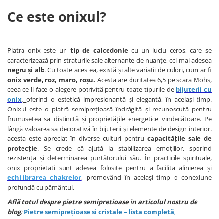
Bijuterii onix
Ce este onixul?
Bijuterii opal
Bijuterii peridot
Piatra onix este un
tip de calcedonie
cu un luciu ceros, care se
Bijuterii perle
caracterizează prin straturile sale alternante de nuanțe, cel mai adesea
Bijuterii piatra lunii
negru și alb
. Cu toate acestea, există și alte variații de culori, cum ar fi
onix verde, roz, maro, roșu.
Acesta are duritatea 6,5 pe scara Mohs,
Bijuterii piatra soarelui
ceea ce îl face o alegere potrivită pentru toate tipurile de
bijuterii cu
Bijuterii rodocrozit
onix
,
oferind o estetică impresionantă și elegantă, în același timp.
Onixul este o piatră semiprețioasă îndrăgită și recunoscută pentru
Bijuterii rubin
frumusețea sa distinctă și proprietățile energetice vindecătoare. Pe
lângă valoarea sa decorativă în bijuterii și elemente de design interior,
Bijuterii safir
acesta este apreciat în diverse culturi pentru
capacitățile sale de
Bijuterii sidef si abalone
protecție
. Se crede că ajută la stabilizarea emoțiilor, sporind
rezistența și determinarea purtătorului său. În practicile spirituale,
Bijuterii smarald
onix proprietati sunt adesea folosite pentru a facilita alinierea și
Bijuterii sodalit
echilibrarea chakrelor
, promovând în același timp o conexiune
profundă cu pământul.
Bijuterii spinel
Află totul despre pietre semipretioase in articolul nostru de
Bijuterii tanzanit
blog:
Pietre semiprețioase si cristale – lista completă,