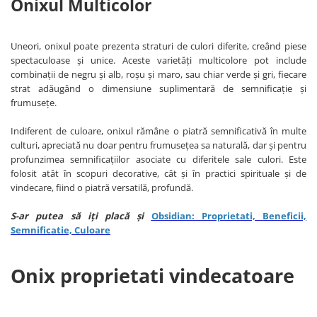
Onixul Mu
lticolor
Uneori, onixul poate prezenta straturi de culori diferite, creând piese
spectaculoase și unice. Aceste varietăți multicolore pot include
combinații de negru și alb, roșu și maro, sau chiar verde și gri, fiecare
strat adăugând o dimensiune suplimentară de semnificație și
frumusețe.
Indiferent de culoare, onixul rămâne o piatră semnificativă în multe
culturi, apreciată nu doar pentru frumusețea sa naturală, dar și pentru
profunzimea semnificațiilor asociate cu diferitele sale culori. Este
folosit atât în scopuri decorative, cât și în practici spirituale și de
vindecare, fiind o piatră versatilă, profundă.
S-ar putea să iți placă și
Obsidian: Proprietati, Beneficii,
Semnificatie, Culoare
Onix proprietati vindecatoare