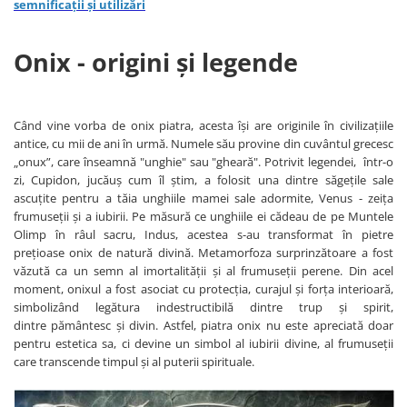
Bijuterii topaz
semnificații și utilizări
Bijuterii turcoaz
Onix - origini și legende
Bijuterii turmaline
Bijuterii morganit
Când vine vorba de onix piatra, acesta își are originile în civilizațiile
antice, cu mii de ani în urmă. Numele său provine din cuvântul grecesc
„onux”, care înseamnă "unghie" sau "gheară". Potrivit legendei, într-o
zi, Cupidon, jucăuș cum îl știm, a folosit una dintre săgețile sale
ascuțite pentru a tăia unghiile mamei sale adormite, Venus - zeița
frumuseții și a iubirii. Pe măsură ce unghiile ei cădeau de pe Muntele
Olimp în râul sacru, Indus, acestea s-au transformat în pietre
prețioase onix de natură divină. Metamorfoza surprinzătoare a fost
văzută ca un semn al imortalității și al frumuseții perene. Din acel
moment, onixul a fost asociat cu protecția, curajul și forța interioară,
simbolizând legătura indestructibilă dintre trup și spirit,
dintre pământesc și divin. Astfel, piatra onix nu este apreciată doar
pentru estetica sa, ci devine un simbol al iubirii divine, al frumuseții
care transcende timpul și al puterii spirituale.