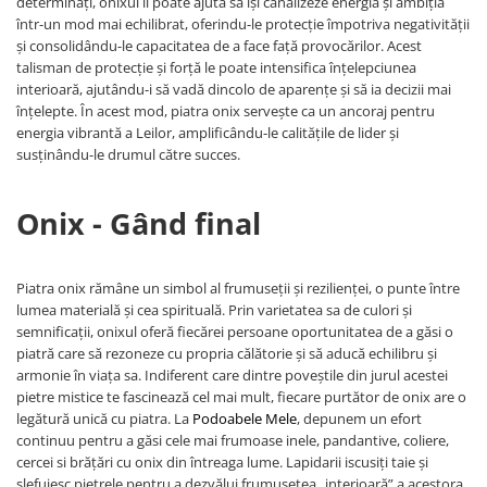
determinați, onixul îi poate ajuta să își canalizeze energia și ambiția
într-un mod mai echilibrat, oferindu-le protecție împotriva negativității
și consolidându-le capacitatea de a face față provocărilor. Acest
talisman de protecție și forță le poate intensifica înțelepciunea
interioară, ajutându-i să vadă dincolo de aparențe și să ia decizii mai
înțelepte. În acest mod, piatra onix servește ca un ancoraj pentru
energia vibrantă a Leilor, amplificându-le calitățile de lider și
susținându-le drumul către succes.
Onix - Gând final
Piatra onix rămâne un simbol al frumuseții și rezilienței, o punte între
lumea materială și cea spirituală. Prin varietatea sa de culori și
semnificații, onixul oferă fiecărei persoane oportunitatea de a găsi o
piatră care să rezoneze cu propria călătorie și să aducă echilibru și
armonie în viața sa. Indiferent care dintre poveștile din jurul acestei
pietre mistice te fascinează cel mai mult, fiecare purtător de onix are o
legătură unică cu piatra. La
Podoabele Mele
, depunem un efort
continuu pentru a găsi cele mai frumoase inele, pandantive, coliere,
cercei si brățări cu onix din întreaga lume. Lapidarii iscusiți taie și
șlefuiesc pietrele pentru a dezvălui frumusețea „interioară” a acestora,