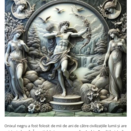
Onixul negru a fost folosit de mii de ani de către civilizațiile lumii și are