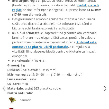
Inel argint reglabil
placat cu rodiu, ornat cu rubin fațetat
Bijuterii topaz
(briolette), cubic zirconia colorate si hematit.
Inelul poate fi
Bijuterii turcoaz
reglat
pe circumferințe ale degetului cuprinse între
54-60 mm
(17-19 mm diametrul)
.
Bijuterii turmaline
Designul îmbină armonios culoarea intensă a rubinului cu
Bijuterii morganit
strălucirea discretă a cristalelor CZ colorate, rezultând o
bijuterie echilibrată, expresivă și sofisticată.
Rubinul briolette
, cu fațetare fină și controlată, captează
lumina într-un mod elegant, fără exces, punând în valoare
profunzimea nuanței sale roșu-violet intens.
Rubinul este
cunoscut ca piatra iubirii pasionale
, a curajului și a
vitalității, fiind alegerea ideală pentru o bijuterie cu impact
emoțional.
Handmade in Turcia.
Gramaj:
9 g
Dimensiune piatră:
19 x 15 mm
Mărime reglabilă:
54-60 mm (17-19 mm diametrul)
Luna nașterii:
iulie
Culoare:
rosu
Materiale:
argint 925 placat cu rodiu
Piatra naturala:
hematit