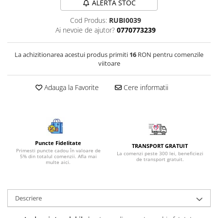
ALERTA STOC
Bijuterii onix
Cod Produs:
RUBI0039
Bijuterii opal
Ai nevoie de ajutor?
0770773239
Bijuterii peridot
Bijuterii perle
La achizitionarea acestui produs primiti
16
RON pentru comenzile
viitoare
Bijuterii piatra lunii
Bijuterii piatra soarelui
Adauga la Favorite
Cere informatii
Bijuterii rodocrozit
Bijuterii rubin
Bijuterii safir
Puncte Fidelitate
Bijuterii sidef si abalone
TRANSPORT GRATUIT
Primesti puncte cadou în valoare de
La comenzi peste 300 lei, beneficiezi
5% din totalul comenzii. Afla mai
Bijuterii smarald
de transport gratuit.
multe aici.
Bijuterii sodalit
Bijuterii spinel
Descriere
Bijuterii tanzanit