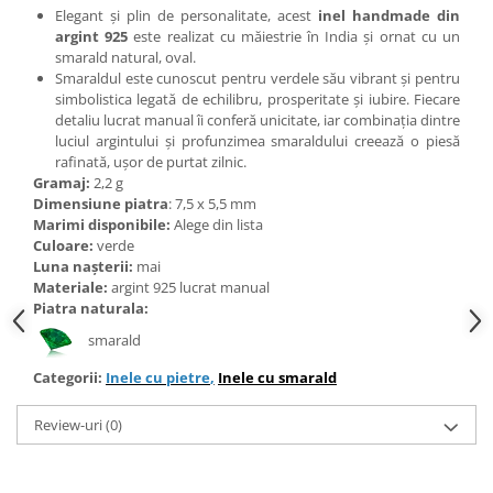
Bijuterii topaz
Elegant și plin de personalitate, acest
inel handmade din
argint 925
este realizat cu măiestrie în India și ornat cu un
Bijuterii turcoaz
smarald natural, oval.
Bijuterii turmaline
Smaraldul este cunoscut pentru verdele său vibrant și pentru
simbolistica legată de echilibru, prosperitate și iubire. Fiecare
Bijuterii morganit
detaliu lucrat manual îi conferă unicitate, iar combinația dintre
luciul argintului și profunzimea smaraldului creează o piesă
rafinată, ușor de purtat zilnic.
Gramaj:
2,2 g
Dimensiune piatra
: 7,5 x 5,5 mm
Marimi disponibile:
Alege din lista
Culoare:
verde
Luna nașterii:
mai
Materiale:
argint 925 lucrat manual
Piatra naturala:
smarald
Categorii:
Inele cu pietre
,
Inele cu smarald
Review-uri
(0)