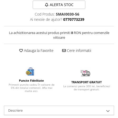
ALERTA STOC
Bijuterii onix
Bijuterii opal
Cod Produs:
SMAI0030-56
Ai nevoie de ajutor?
0770773239
Bijuterii peridot
Bijuterii perle
La achizitionarea acestui produs primiti
8
RON pentru comenzile
Bijuterii piatra lunii
viitoare
Bijuterii piatra soarelui
Adauga la Favorite
Cere informatii
Bijuterii rodocrozit
Bijuterii rubin
Bijuterii safir
Bijuterii sidef si abalone
Puncte Fidelitate
TRANSPORT GRATUIT
Primesti puncte cadou în valoare de
Bijuterii smarald
La comenzi peste 300 lei, beneficiezi
5% din totalul comenzii. Afla mai
de transport gratuit.
multe aici.
Bijuterii sodalit
Bijuterii spinel
Descriere
Bijuterii tanzanit