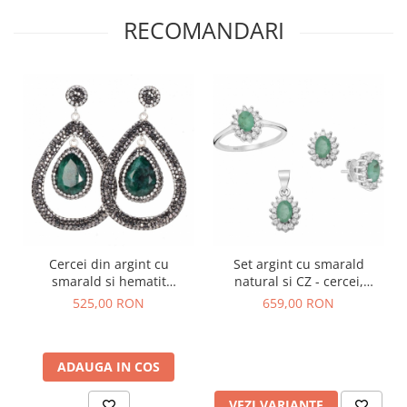
RECOMANDARI
Cercei din argint cu
Set argint cu smarald
smarald si hematit
natural si CZ - cercei,
Stralucire Infinita
pandantiv, inel
525,00 RON
659,00 RON
ADAUGA IN COS
VEZI VARIANTE