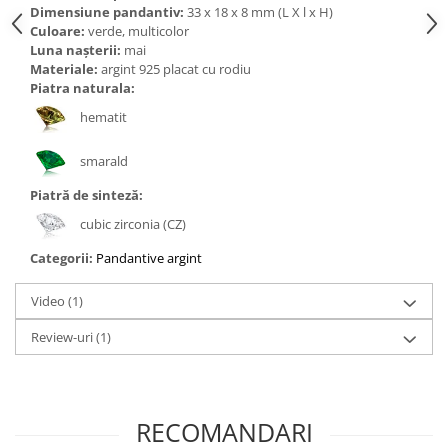
Dimensiune pandantiv:
33 x 18 x 8 mm (L X l x H)
Culoare:
verde, multicolor
Luna nașterii:
mai
Materiale:
argint 925 placat cu rodiu
Piatra naturala:
hematit
smarald
Piatră de sinteză:
cubic zirconia (CZ)
Categorii:
Pandantive argint
Video
(1)
Review-uri
(1)
RECOMANDARI