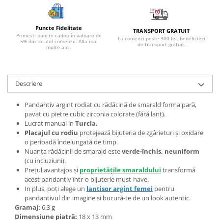
Bijuterii topaz
Bijuterii turcoaz
Puncte Fidelitate
TRANSPORT GRATUIT
Bijuterii turmaline
Primesti puncte cadou în valoare de
La comenzi peste 300 lei, beneficiezi
5% din totalul comenzii. Afla mai
de transport gratuit.
Bijuterii morganit
multe aici.
Descriere
Pandantiv argint rodiat cu rădăcină de smarald forma pară,
pavat cu pietre cubic zirconia colorate (fără lanț).
Lucrat manual in
Turcia.
Placajul cu rodiu
protejează bijuteria de zgârieturi și oxidare
o perioadă îndelungată de timp.
Nuanța rădăcinii de smarald este
verde-închis, neuniform
(cu incluziuni).
Prețul avantajos și
proprietățile smaraldului
transformă
acest pandantiv într-o bijuterie must-have.
In plus, poți alege un
lantisor argint femei
pentru
pandantivul din imagine si bucură-te de un look autentic.
Gramaj:
6.3 g
Dimensiune piatră:
18 x 13 mm