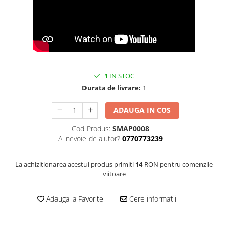
Bijuterii onix
Bijuterii opal
Bijuterii peridot
Bijuterii perle
Bijuterii piatra lunii
1
IN STOC
Durata de livrare:
1
Bijuterii piatra soarelui
Bijuterii rodocrozit
ADAUGA IN COS
Bijuterii rubin
Cod Produs:
SMAP0008
Bijuterii safir
Ai nevoie de ajutor?
0770773239
Bijuterii sidef si abalone
La achizitionarea acestui produs primiti
14
RON pentru comenzile
Bijuterii smarald
viitoare
Bijuterii sodalit
Bijuterii spinel
Adauga la Favorite
Cere informatii
Bijuterii tanzanit