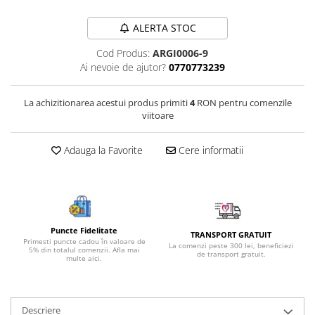
Bijuterii onix
ALERTA STOC
Bijuterii opal
Cod Produs:
ARGI0006-9
Bijuterii peridot
Ai nevoie de ajutor?
0770773239
Bijuterii perle
Bijuterii piatra lunii
La achizitionarea acestui produs primiti
4
RON pentru comenzile
viitoare
Bijuterii piatra soarelui
Bijuterii rodocrozit
Adauga la Favorite
Cere informatii
Bijuterii rubin
Bijuterii safir
Bijuterii sidef si abalone
Bijuterii smarald
Puncte Fidelitate
TRANSPORT GRATUIT
Primesti puncte cadou în valoare de
La comenzi peste 300 lei, beneficiezi
5% din totalul comenzii. Afla mai
Bijuterii sodalit
de transport gratuit.
multe aici.
Bijuterii spinel
Bijuterii tanzanit
Descriere