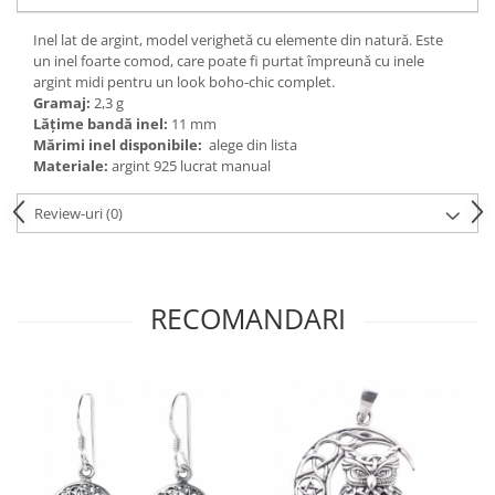
Bijuterii topaz
Bijuterii turcoaz
Inel lat de argint, model verighetă cu elemente din natură. Este
un inel foarte comod, care poate fi purtat împreună cu inele
Bijuterii turmaline
argint midi pentru un look boho-chic complet.
Gramaj:
2,3 g
Bijuterii morganit
Lățime bandă inel:
11 mm
Mărimi inel disponibile:
alege din lista
Materiale:
argint 925 lucrat manual
Review-uri
(0)
RECOMANDARI