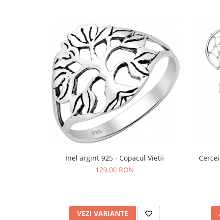
Bijuterii topaz
Bijuterii turcoaz
Bijuterii turmaline
Bijuterii morganit
Inel argint 925 - Copacul Vietii
Cercei
129,00 RON
VEZI VARIANTE