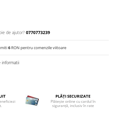
oie de ajutor?
0770773239
imiti
6
RON pentru comenzile viitoare
informatii
UIT
PLĂȚI SECURIZATE
eneficiezi
Plătește online cu cardul în
t.
siguranță, inclusiv în rate