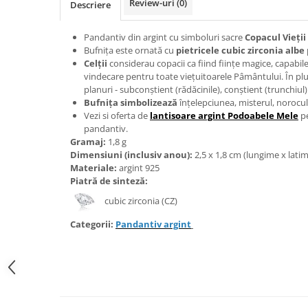
Review-uri
(0)
Descriere
Bijuterii onix
Bijuterii opal
Pandantiv din argint cu simboluri sacre
Copacul Vieții
Bufnița este ornată cu
pietricele cubic zirconia albe
Bijuterii peridot
Celții
considerau copacii ca fiind ființe magice, capabil
Bijuterii perle
vindecare pentru toate viețuitoarele Pâmântului. În plu
planuri - subconștient (rădăcinile), conștient (trunchiul)
Bijuterii piatra lunii
Bufnița
simbolizează
înțelepciunea, misterul, norocul ș
Vezi si oferta de
lantisoare argint Podoabele Mele
pe
Bijuterii piatra soarelui
pandantiv.
Bijuterii rodocrozit
Gramaj:
1,8 g
Dimensiuni (inclusiv anou):
2,5 x 1,8 cm (lungime x lati
Bijuterii rubin
Materiale:
argint 925
Piatră de sinteză:
Bijuterii safir
cubic zirconia (CZ)
Bijuterii sidef si abalone
Categorii:
Pandantiv argint
Bijuterii smarald
Bijuterii sodalit
Bijuterii spinel
Bijuterii tanzanit