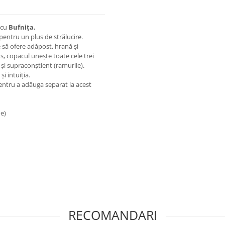
cu
Bufnița.
pentru un plus de strălucire.
e să ofere adăpost, hrană și
s, copacul unește toate cele trei
 și supraconștient (ramurile).
i intuiția.
ntru a adăuga separat la acest
me)
RECOMANDARI