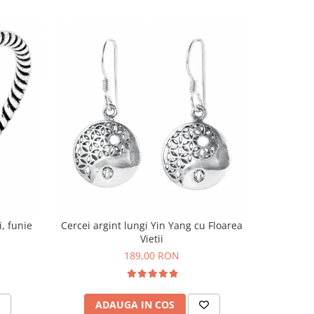
i, funie
Cercei argint lungi Yin Yang cu Floarea
Inel de ar
Vietii
189,00 RON
ADAUGA IN COS
V