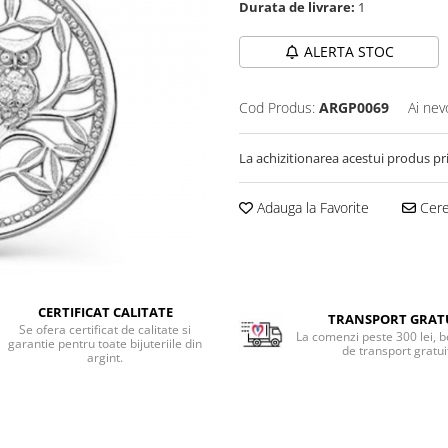
Durata de livrare:
1
ALERTA STOC
Cod Produs:
ARGP0069
Ai nev
La achizitionarea acestui produs pr
Adauga la Favorite
Cere 
CERTIFICAT CALITATE
TRANSPORT GRAT
Se ofera certificat de calitate si
La comenzi peste 300 lei, b
garantie pentru toate bijuteriile din
de transport gratui
argint.