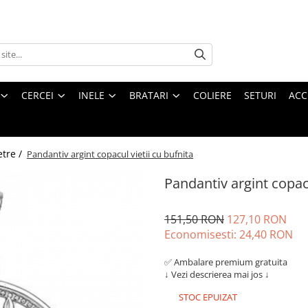
CERCEI
INELE
BRATARI
COLIERE
SETURI
ACC
etre /
Pandantiv argint copacul vietii cu bufnita
Pandantiv argint copacu
151,50 RON
127,10 RON
Economisesti:
24,40
RON
✅ Ambalare premium gratuita
↓
Vezi descrierea mai jos
↓
STOC EPUIZAT