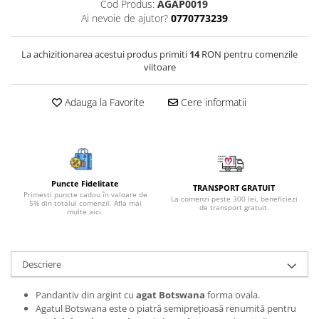
Cod Produs:
AGAP0019
Bijuterii onix
Ai nevoie de ajutor?
0770773239
Bijuterii opal
La achizitionarea acestui produs primiti
14
RON pentru comenzile
Bijuterii peridot
viitoare
Bijuterii perle
Bijuterii piatra lunii
Adauga la Favorite
Cere informatii
Bijuterii piatra soarelui
Bijuterii rodocrozit
Bijuterii rubin
Puncte Fidelitate
TRANSPORT GRATUIT
Bijuterii safir
Primesti puncte cadou în valoare de
La comenzi peste 300 lei, beneficiezi
5% din totalul comenzii. Afla mai
de transport gratuit.
Bijuterii sidef si abalone
multe aici.
Bijuterii smarald
Bijuterii sodalit
Descriere
Bijuterii spinel
Pandantiv din argint cu
agat Botswana
forma ovala.
Bijuterii tanzanit
Agatul Botswana este o piatră semiprețioasă renumită pentru