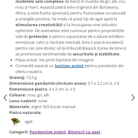
Bijuterii topaz
modelele sale complexe
de benzi în nuanțe de gri, alb, roz,
rosu și maro. Această piatră este originară din Botswana,
Bijuterii turcoaz
Africa, și este foarte apreciată pentru frumusețea sa naturală
și energiile pozitive. Se crede că acest tip de agat ajută la
Bijuterii turmaline
stimularea creativității
și la încurajarea unei atitudini
Bijuterii morganit
optimiste. De asemenea, este cunoscut pentru proprietățile
sale de
protecție
și pentru capacitatea de a aduce echilibru
emoțional, calm și claritate mentală. Este o piatră excelentă
pentru cei care doresc să își îmbunătățească starea de bine și
să promoveze sentimentele de
securitate și stabilitate
.
Piesa unicat. Vei primi bijuteria din imagine.
Comandă separat un
lantisor argint
pentru pandantiv din
oferta noastra.
Gramaj:
13,5 g
Dimensiune pandantiv (inclusiv anou):
5,1 x 2,2 cm (L x l)
Dimensiune piatra
: 4 x 2 cm (L x l)
Culoare:
rosu, gri, alb
Luna nașterii:
iunie
Materiale:
argint 925 lucrat manual
Piatra naturala:
agat
Categorii:
Pandantive argint
,
Bijuterii cu agat