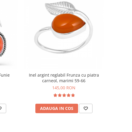
Funie
Inel argint reglabil Frunza cu piatra
Cercei arg
carneol, marimi 59-66
145,00 RON
ADAUGA IN COS
AD