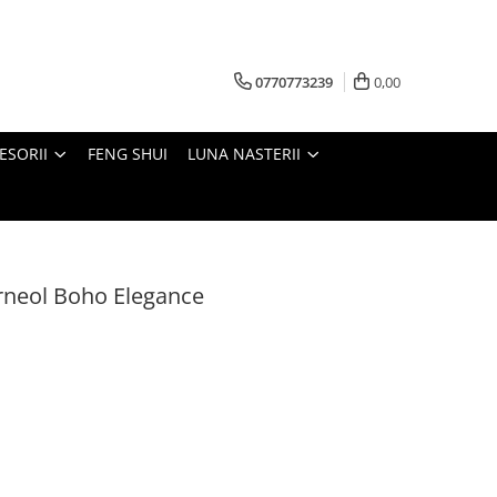
0770773239
0,00
ESORII
FENG SHUI
LUNA NASTERII
arneol Boho Elegance