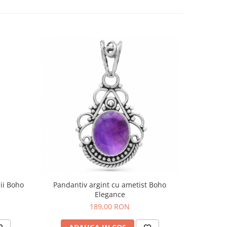
nii Boho
Pandantiv argint cu ametist Boho
Pandant
Elegance
189,00 RON