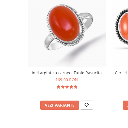
Bijuterii topaz
Bijuterii turcoaz
Bijuterii turmaline
Bijuterii morganit
Inel argint cu carneol Funie Rasucita
Cercei
169,00 RON
VEZI VARIANTE