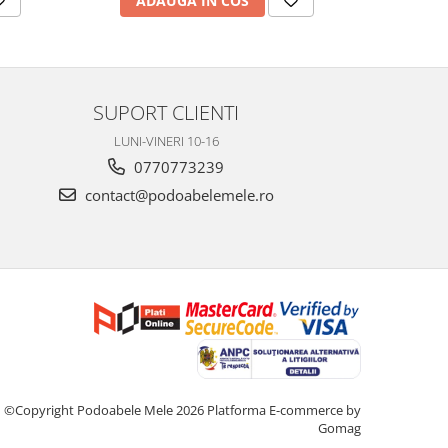
ADAUGA IN COS
AD
SUPORT CLIENTI
LUNI-VINERI 10-16
0770773239
contact@podoabelemele.ro
©Copyright Podoabele Mele 2026
Platforma E-commerce by
Gomag