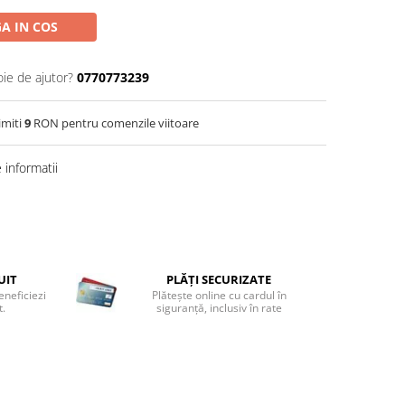
A IN COS
oie de ajutor?
0770773239
imiti
9
RON pentru comenzile viitoare
informatii
UIT
PLĂȚI SECURIZATE
eneficiezi
Plătește online cu cardul în
t.
siguranță, inclusiv în rate