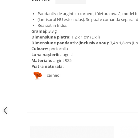
Bijuterii onix
Pandantiv de argint cu carneol, tăietura ovală, model boh
Bijuterii opal
(lantisorul NU este inclus). Se poate comanda separat 
Bijuterii peridot
Realizat in India.
Gramaj:
3,3 g
Bijuterii perle
Dimensiune piatra:
1,2 x 1 cm (L x l)
Dimensiune pandantiv (inclusiv anou):
3,4 x 1,8 cm (L x
Bijuterii piatra lunii
Culoare:
portocaliu
Bijuterii piatra soarelui
Luna nașterii:
august
Materiale:
argint 925
Bijuterii rodocrozit
Piatra naturala:
Bijuterii rubin
carneol
Bijuterii safir
Bijuterii sidef si abalone
Bijuterii smarald
Bijuterii sodalit
Bijuterii spinel
Bijuterii tanzanit