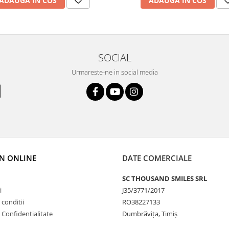
ADAUGA IN COS
ADAUGA IN COS
SOCIAL
Urmareste-ne in social media
N ONLINE
DATE COMERCIALE
SC THOUSAND SMILES SRL
i
J35/3771/2017
 conditii
RO38227133
e Confidentialitate
Dumbrăvița, Timiș