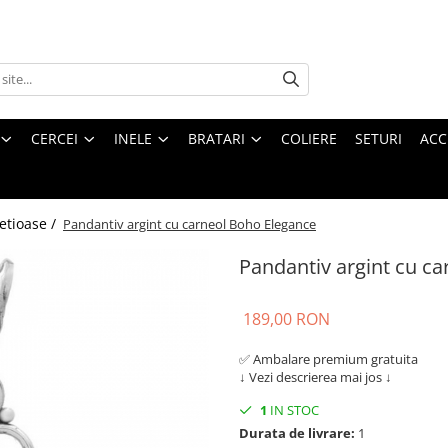
CERCEI
INELE
BRATARI
COLIERE
SETURI
ACC
etioase /
Pandantiv argint cu carneol Boho Elegance
Pandantiv argint cu c
189,00 RON
✅ Ambalare premium gratuita
↓ Vezi descrierea mai jos ↓
1
IN STOC
Durata de livrare:
1