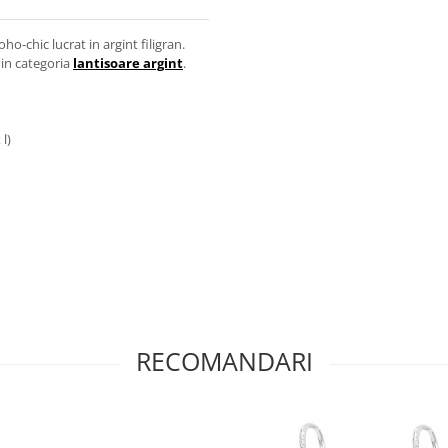
o-chic lucrat in argint filigran.
din categoria
lantisoare argint
.
 l)
RECOMANDARI