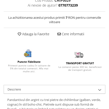
Cod Produs:
CHIP0029
Bijuterii onix
Ai nevoie de ajutor?
0770773239
Bijuterii opal
La achizitionarea acestui produs primiti
7
RON pentru comenzile
Bijuterii peridot
viitoare
Bijuterii perle
Adauga la Favorite
Cere informatii
Bijuterii piatra lunii
Bijuterii piatra soarelui
Bijuterii rodocrozit
Bijuterii rubin
Puncte Fidelitate
TRANSPORT GRATUIT
Bijuterii safir
Primesti puncte cadou în valoare de
La comenzi peste 300 lei, beneficiezi
5% din totalul comenzii. Afla mai
de transport gratuit.
multe aici.
Bijuterii sidef si abalone
Bijuterii smarald
Bijuterii sodalit
Descriere
Bijuterii spinel
Pandantivul din argint cu trei pietre de chihlimbar (galben, verde,
Bijuterii tanzanit
cognac) în stil boho-chic. Pietrele sunt dispuse sub formă de
frunză - o bijuterie ce îmbină naturalețea cu un design artistic și