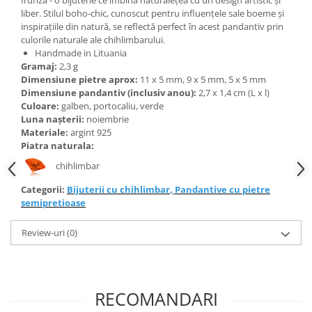
Bijuterii topaz
liber. Stilul boho-chic, cunoscut pentru influențele sale boeme și
Bijuterii turcoaz
inspirațiile din natură, se reflectă perfect în acest pandantiv prin
culorile naturale ale chihlimbarului.
Bijuterii turmaline
Handmade in Lituania
Gramaj:
2,3 g
Bijuterii morganit
Dimensiune pietre aprox:
11
x 5 mm, 9 x 5 mm, 5 x 5 mm
Dimensiune pandantiv (inclusiv anou):
2,7 x 1,4 cm (L x l)
Culoare:
galben, portocaliu, verde
Luna nașterii:
noiembrie
Materiale:
argint 925
Piatra naturala:
chihlimbar
Categorii:
Bijuterii cu chihlimbar
,
Pandantive cu pietre
semipretioase
Review-uri
(0)
RECOMANDARI