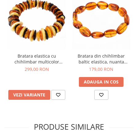
Bratara elastica cu
Bratara din chihlimbar
chihlimbar multicolor
baltic elastica, nuanta
discuri
cognac, 16-18 cm
299,00 RON
179,00 RON
ADAUGA IN COS
VEZI VARIANTE
PRODUSE SIMILARE