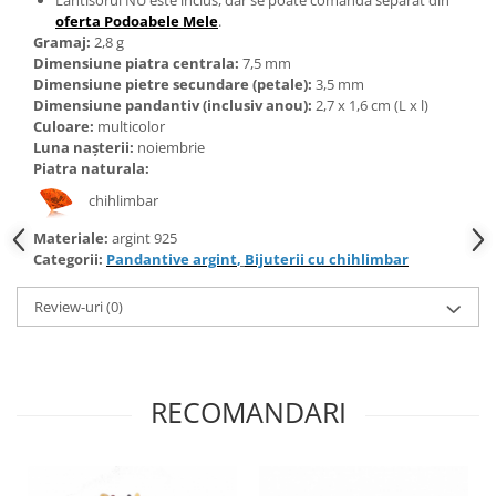
Bijuterii topaz
oferta Podoabele Mele
.
Bijuterii turcoaz
Gramaj:
2,8
g
Dimensiune piatra centrala:
7,5 mm
Bijuterii turmaline
Dimensiune pietre secundare (petale):
3,5 mm
Dimensiune pandantiv (inclusiv anou):
2,7 x 1,6 cm (L x l)
Bijuterii morganit
Culoare:
multicolor
Luna nașterii:
noiembrie
Piatra naturala:
chihlimbar
Materiale:
argint 925
Categorii:
Pandantive argint
,
Bijuterii cu chihlimbar
Review-uri
(0)
RECOMANDARI