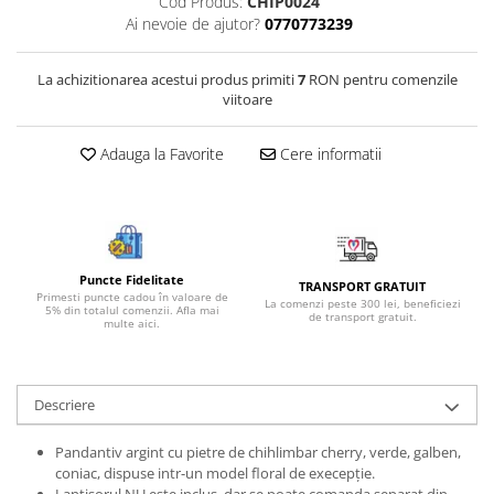
Cod Produs:
CHIP0024
Bijuterii onix
Ai nevoie de ajutor?
0770773239
Bijuterii opal
La achizitionarea acestui produs primiti
7
RON pentru comenzile
Bijuterii peridot
viitoare
Bijuterii perle
Adauga la Favorite
Cere informatii
Bijuterii piatra lunii
Bijuterii piatra soarelui
Bijuterii rodocrozit
Bijuterii rubin
Puncte Fidelitate
TRANSPORT GRATUIT
Bijuterii safir
Primesti puncte cadou în valoare de
La comenzi peste 300 lei, beneficiezi
5% din totalul comenzii. Afla mai
de transport gratuit.
multe aici.
Bijuterii sidef si abalone
Bijuterii smarald
Bijuterii sodalit
Descriere
Bijuterii spinel
Pandantiv argint cu pietre de chihlimbar cherry, verde, galben,
Bijuterii tanzanit
coniac, dispuse intr-un model floral de execepție.
Lantisorul NU este inclus, dar se poate comanda separat din