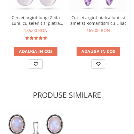
Cercei argint lungi Zeita
Cercei argint piatra lunii si
Lunii cu selenit si piatra
ametist Romantism cu Liliac
lunii
185,00 RON
169,00 RON
ADAUGA IN COS
ADAUGA IN COS
PRODUSE SIMILARE