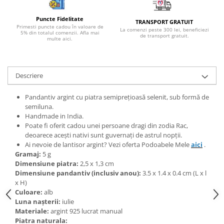
Bijuterii topaz
Bijuterii turcoaz
Puncte Fidelitate
TRANSPORT GRATUIT
Primesti puncte cadou în valoare de
La comenzi peste 300 lei, beneficiezi
Bijuterii turmaline
5% din totalul comenzii. Afla mai
de transport gratuit.
multe aici.
Bijuterii morganit
Descriere
Pandantiv argint cu piatra semiprețioasă selenit, sub formă de
semiluna.
Handmade in India.
Poate fi oferit cadou unei persoane dragi din zodia Rac,
deoarece acești nativi sunt guvernați de astrul nopții.
Ai nevoie de lantisor argint? Vezi oferta Podoabele Mele
aici
.
Gramaj:
5 g
Dimensiune piatra:
2,5 x 1,3 cm
Dimensiune pandantiv (inclusiv anou):
3.5 x 1.4 x 0.4 cm (L x l
x H)
Culoare:
alb
Luna nașterii:
iulie
Materiale:
argint 925 lucrat manual
Piatra naturala: