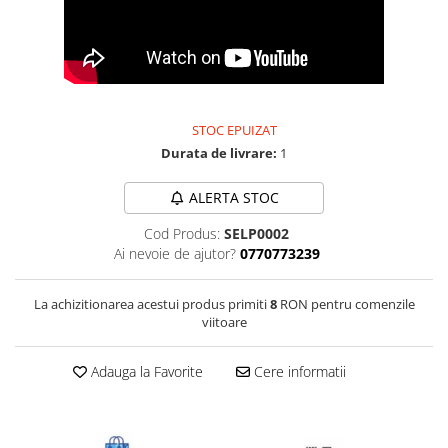
Bijuterii onix
Bijuterii opal
Bijuterii peridot
Bijuterii perle
STOC EPUIZAT
Bijuterii piatra lunii
Durata de livrare:
1
Bijuterii piatra soarelui
ALERTA STOC
Bijuterii rodocrozit
Cod Produs:
SELP0002
Bijuterii rubin
Ai nevoie de ajutor?
0770773239
Bijuterii safir
Bijuterii sidef si abalone
La achizitionarea acestui produs primiti
8
RON pentru comenzile
viitoare
Bijuterii smarald
Bijuterii sodalit
Adauga la Favorite
Cere informatii
Bijuterii spinel
Bijuterii tanzanit