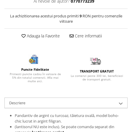
Ai nevoie de ajutor?
0770773239
Bijuterii onix
Bijuterii opal
La achizitionarea acestui produs primiti
9
RON pentru comenzile
viitoare
Bijuterii peridot
Bijuterii perle
Adauga la Favorite
Cere informatii
Bijuterii piatra lunii
Bijuterii piatra soarelui
Bijuterii rodocrozit
Bijuterii rubin
Puncte Fidelitate
TRANSPORT GRATUIT
Primesti puncte cadou în valoare de
La comenzi peste 300 lei, beneficiezi
5% din totalul comenzii. Afla mai
Bijuterii safir
de transport gratuit.
multe aici.
Bijuterii sidef si abalone
Bijuterii smarald
Descriere
Bijuterii sodalit
Bijuterii spinel
Pandantiv de argint cu turcoaz, tăietura ovală, model boho-
chic lucrat in argint filigran.
Bijuterii tanzanit
(lantisorul NU este inclus). Se poate comanda separat din