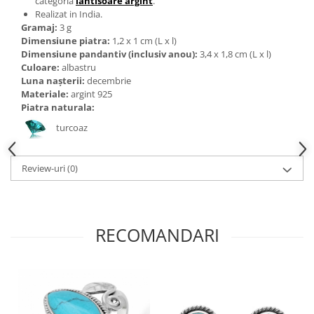
categoria
lantisoare argint
.
Bijuterii topaz
Realizat in India.
Bijuterii turcoaz
Gramaj:
3 g
Dimensiune piatra:
1,2 x 1 cm (L x l)
Bijuterii turmaline
Dimensiune pandantiv (inclusiv anou):
3,4 x 1,8 cm (L x l)
Culoare:
albastru
Bijuterii morganit
Luna nașterii:
decembrie
Materiale:
argint 925
Piatra naturala:
turcoaz
Review-uri
(0)
RECOMANDARI