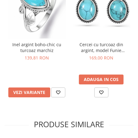
Inel argint boho-chic cu
Cercei cu turcoaz din
turcoaz marchiz
argint, model Funie
Rasucita pe ureche
139,81 RON
169,00 RON
ADAUGA IN COS
VEZI VARIANTE
PRODUSE SIMILARE