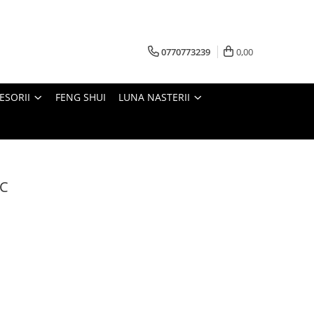
0770773239
0,00
ESORII
FENG SHUI
LUNA NASTERII
 C