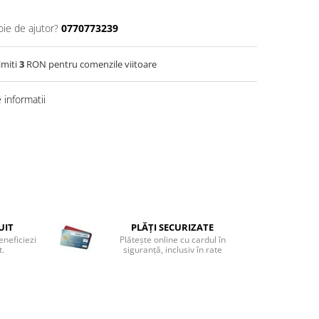
oie de ajutor?
0770773239
imiti
3
RON pentru comenzile viitoare
informatii
UIT
PLĂȚI SECURIZATE
eneficiezi
Plătește online cu cardul în
t.
siguranță, inclusiv în rate