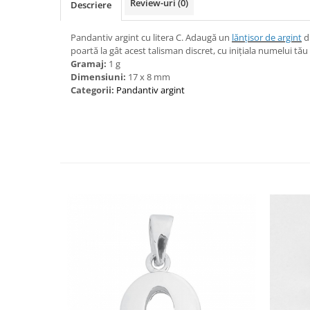
Review-uri
(0)
Descriere
Bijuterii onix
Bijuterii opal
Pandantiv argint cu litera C. Adaugă un
lănțisor de argint
d
poartă la gât acest talisman discret, cu inițiala numelui tău
Bijuterii peridot
Gramaj:
1 g
Bijuterii perle
Dimensiuni:
17 x 8 mm
Categorii:
Pandantiv argint
Bijuterii piatra lunii
Bijuterii piatra soarelui
Bijuterii rodocrozit
Bijuterii rubin
Bijuterii safir
Bijuterii sidef si abalone
Bijuterii smarald
Bijuterii sodalit
Bijuterii spinel
Bijuterii tanzanit