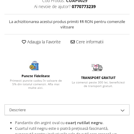
Cod Produs:
CUAP0029
Bijuterii onix
Ai nevoie de ajutor?
0770773239
Bijuterii opal
La achizitionarea acestui produs primiti
11
RON pentru comenzile
Bijuterii peridot
viitoare
Bijuterii perle
Adauga la Favorite
Cere informatii
Bijuterii piatra lunii
Bijuterii piatra soarelui
Bijuterii rodocrozit
Bijuterii rubin
Puncte Fidelitate
TRANSPORT GRATUIT
Bijuterii safir
Primesti puncte cadou în valoare de
La comenzi peste 300 lei, beneficiezi
5% din totalul comenzii. Afla mai
de transport gratuit.
multe aici.
Bijuterii sidef si abalone
Bijuterii smarald
Bijuterii sodalit
Descriere
Bijuterii spinel
Pandantiv din argint oval cu
cuarț rutilat negru
.
Bijuterii tanzanit
Cuartul rutil negru este o piatră prețioasă fascinantă,
cunoscută pentru incluziunile sale de rutil care creează un