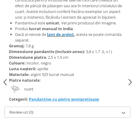
Bijuterii topaz
efect de pânză de păianjen sau ace în interiorul cristalului de
Bijuterii turcoaz
cuart. Aceste incluziuni conferă fiecărui exemplar un aspect
unic și misterios, făcându-l extrem de apreciat în bijuterii.
Bijuterii turmaline
Pandantivul este
unicat.
Vei primi produsul din imagine.
Produs
lucrat manual in India
.
Bijuterii morganit
Dacă ai nevoie de
lant de argint
,
acesta se poate comanda
separat.
Gramaj:
7,8 g
Dimensiune pandantiv (inclusiv anou):
3,8 x 1,7 (L x l )
Dimensiune piatra
: 2,5 x 1,5 cm
Culoare:
incolor, negru
Luna nașterii:
aprilie
Materiale:
argint 925 lucrat manual
Piatra naturala:
cuarț
Categorii:
Pandantive cu pietre semipretioase
Review-uri
(0)